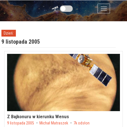
Przejdź do zawartości
Menu
Dzień:
9 listopada 2005
Z Bajkonuru w kierunku Wenus
Posted on
9 listopada 2005
by
Michał Matraszek
7k odsłon