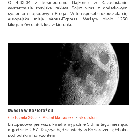
O 4:33:34 z kosmodromu Bajkonur w Kazachstanie
wystartowała rosyjska rakieta Sojuz wraz z dodatkowym
systemem napędowym Fregat. W ten sposób rozpoczęła się
europejska misja Venus-Express. Ważący około 1250
kilogramów statek leci w kierunku …
Kwadra w Koziorożcu
Posted on
9 listopada 2005
by
Michał Matraszek
6k odsłon
Listopadowa pierwsza kwadra wypadnie 9 dnia tego miesiąca
o godzinie 2:57. Księżyc będzie wtedy w Koziorożcu, głęboko
pod polskim horyzontem.