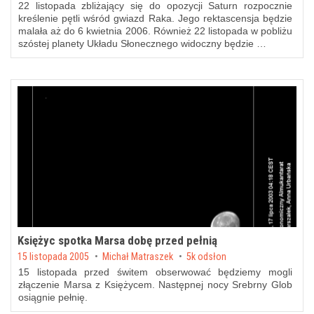
22 listopada zbliżający się do opozycji Saturn rozpocznie
kreślenie pętli wśród gwiazd Raka. Jego rektascensja będzie
malała aż do 6 kwietnia 2006. Również 22 listopada w pobliżu
szóstej planety Układu Słonecznego widoczny będzie …
Księżyc spotka Marsa dobę przed pełnią
Posted on
15 listopada 2005
by
Michał Matraszek
5k odsłon
15 listopada przed świtem obserwować będziemy mogli
złączenie Marsa z Księżycem. Następnej nocy Srebrny Glob
osiągnie pełnię.