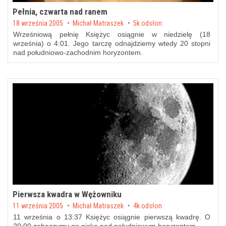
Pełnia, czwarta nad ranem
Posted on
18 września 2005
by
Michał Matraszek
5k odsłon
Wrześniową pełnię Księżyc osiągnie w niedzielę (18
września) o 4:01. Jego tarczę odnajdziemy wtedy 20 stopni
nad południowo-zachodnim horyzontem.
Pierwsza kwadra w Wężowniku
Posted on
11 września 2005
by
Michał Matraszek
4k odsłon
11 września o 13:37 Księżyc osiągnie pierwszą kwadrę. O