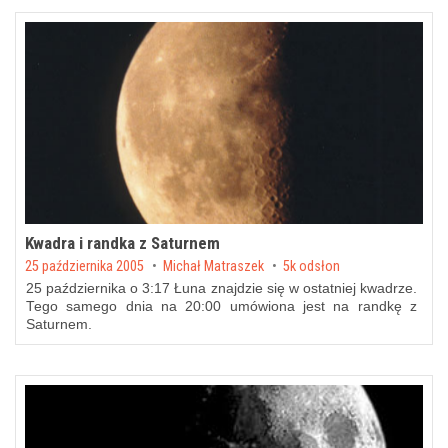
Kwadra i randka z Saturnem
Posted on
25 października 2005
by
Michał Matraszek
5k odsłon
25 października o 3:17 Łuna znajdzie się w ostatniej kwadrze.
Tego samego dnia na 20:00 umówiona jest na randkę z
Saturnem.