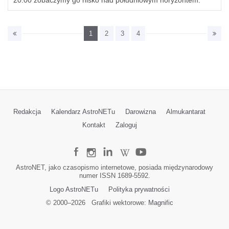
20:00 zobaczymy go nisko nad południowym horyzontem.
1
2
3
4
Redakcja
Kalendarz AstroNETu
Darowizna
Almukantarat
Kontakt
Zaloguj
AstroNET, jako czasopismo internetowe, posiada międzynarodowy
numer ISSN 1689-5592.
Logo AstroNETu
Polityka prywatności
© 2000–
2026
Grafiki wektorowe:
Magnific