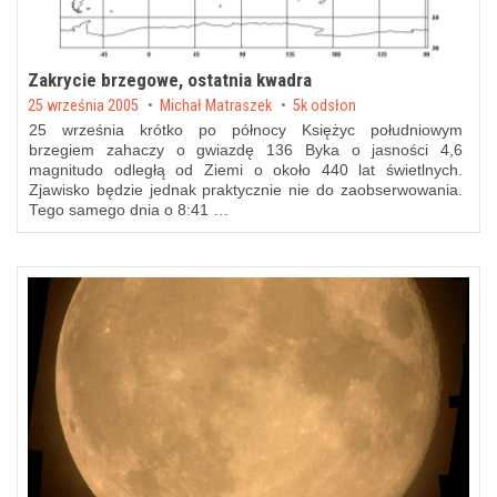
Zakrycie brzegowe, ostatnia kwadra
Posted on
25 września 2005
by
Michał Matraszek
5k odsłon
25 września krótko po północy Księżyc południowym
brzegiem zahaczy o gwiazdę 136 Byka o jasności 4,6
magnitudo odległą od Ziemi o około 440 lat świetlnych.
Zjawisko będzie jednak praktycznie nie do zaobserwowania.
Tego samego dnia o 8:41 …