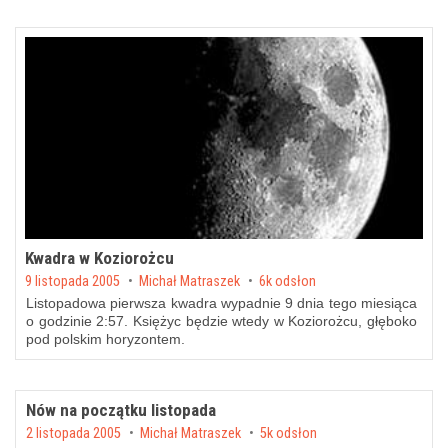
Kwadra w Koziorożcu
Posted on
9 listopada 2005
by
Michał Matraszek
6k odsłon
Listopadowa pierwsza kwadra wypadnie 9 dnia tego miesiąca
o godzinie 2:57. Księżyc będzie wtedy w Koziorożcu, głęboko
pod polskim horyzontem.
Nów na początku listopada
Posted on
2 listopada 2005
by
Michał Matraszek
5k odsłon