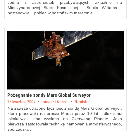
Jedna z astronautek przebywających aktualnie na
Międzynarodowej Stacji Kosmicznej - Sunita Williams -
postanowiła... pobiec w bostońskim maratonie.
Pożegnanie sondy Mars Global Surveyor
Posted on
16 kwietnia 2007
by
Tomasz Ożański
7k odsłon
Na zawsze utracono łączność z sondą Mars Global Surveyor,
która pracowała na orbicie Marsa przez 10 lat - dłużej niż
jakakolwiek inna wysłana na Czerwoną Planetę. Jako
pierwsza zastosowała technikę hamowania atmosferycznego,
sporządziła …