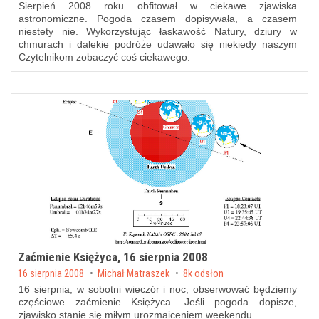
Sierpień 2008 roku obfitował w ciekawe zjawiska
astronomiczne. Pogoda czasem dopisywała, a czasem
niestety nie. Wykorzystując łaskawość Natury, dziury w
chmurach i dalekie podróże udawało się niekiedy naszym
Czytelnikom zobaczyć coś ciekawego.
Zaćmienie Księżyca, 16 sierpnia 2008
Posted on
16 sierpnia 2008
by
Michał Matraszek
8k odsłon
16 sierpnia, w sobotni wieczór i noc, obserwować będziemy
częściowe zaćmienie Księżyca. Jeśli pogoda dopisze,
zjawisko stanie się miłym urozmaiceniem weekendu.