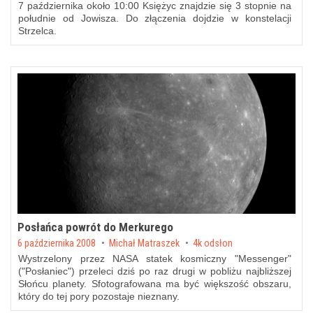
7 października około 10:00 Księżyc znajdzie się 3 stopnie na
południe od Jowisza. Do złączenia dojdzie w konstelacji
Strzelca.
Posłańca powrót do Merkurego
Posted on
6 października 2008
by
Michał Matraszek
4k odsłon
Wystrzelony przez NASA statek kosmiczny "Messenger"
("Posłaniec") przeleci dziś po raz drugi w pobliżu najbliższej
Słońcu planety. Sfotografowana ma być większość obszaru,
który do tej pory pozostaje nieznany.