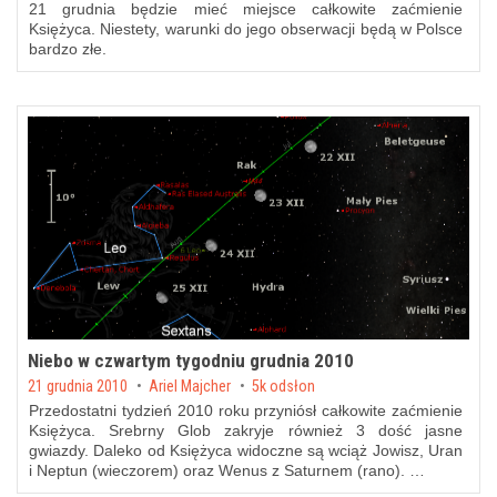
21 grudnia będzie mieć miejsce całkowite zaćmienie
Księżyca. Niestety, warunki do jego obserwacji będą w Polsce
bardzo złe.
Niebo w czwartym tygodniu grudnia 2010
Posted on
21 grudnia 2010
by
Ariel Majcher
5k odsłon
Przedostatni tydzień 2010 roku przyniósł
całkowite zaćmienie
Księżyca
. Srebrny Glob zakryje również 3 dość jasne
gwiazdy. Daleko od Księżyca widoczne są wciąż Jowisz, Uran
i Neptun (wieczorem) oraz Wenus z Saturnem (rano). …