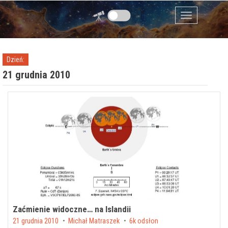
Przejdź do zawartości
Menu
Dzień:
21 grudnia 2010
Zaćmienie widoczne… na Islandii
Posted on
21 grudnia 2010
by
Michał Matraszek
6k odsłon