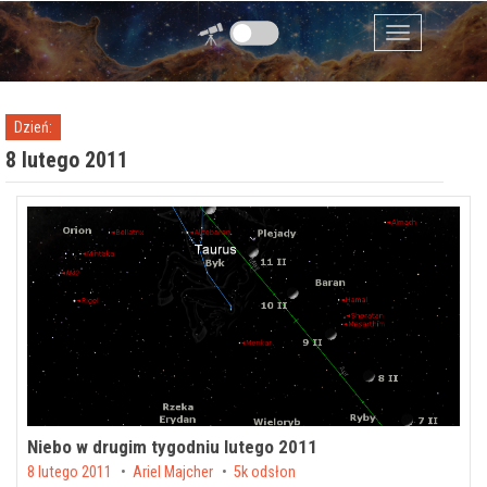
Przejdź do zawartości
Menu
Dzień:
8 lutego 2011
Niebo w drugim tygodniu lutego 2011
Posted on
8 lutego 2011
by
Ariel Majcher
5k odsłon