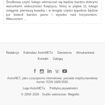
Środkowa część lutego odznaczać się będzie bardzo dobrymi
warunkami widoczności Księżyca, który w piątek 11 lutego
osiągnie pierwszą kwadrę i w drugiej części tygodnia będzie
już świecił bardzo jasno i wysoko nad horyzontem.
Wieczorem …
Redakcja
Kalendarz AstroNETu
Darowizna
Almukantarat
Kontakt
Zaloguj
AstroNET, jako czasopismo internetowe, posiada międzynarodowy
numer ISSN 1689-5592.
Logo AstroNETu
Polityka prywatności
© 2000–
2026
Grafiki wektorowe:
Magnific