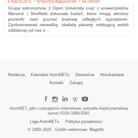
Posted on
6 marca 2015
by
Krzysztof Kapuściński
6k odsłon
Grupa astronomów z Open University oraz z uniwersytetów
Warwick i Sheffield dokonała badań, które mogą wkrótce
pozwolić nam poznać budowę odległych egzoplanet.
Zaobserwowali niewielką, skalistą planetę orbitującą wokół
oddalonej od nas o …
Redakcja
Kalendarz AstroNETu
Darowizna
Almukantarat
Kontakt
Zaloguj
AstroNET, jako czasopismo internetowe, posiada międzynarodowy
numer ISSN 1689-5592.
Logo AstroNETu
Polityka prywatności
© 2000–
2026
Grafiki wektorowe:
Magnific