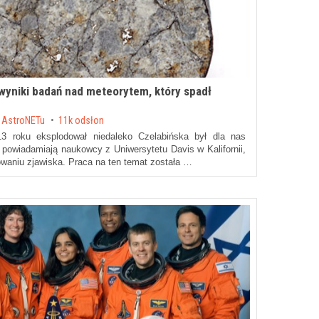
wyniki badań nad meteorytem, który spadł
 AstroNETu
11k odsłon
13 roku eksplodował niedaleko Czelabińska był dla nas
powiadamiają naukowcy z Uniwersytetu Davis w Kalifornii,
zowaniu zjawiska. Praca na ten temat została …