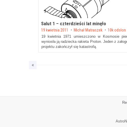
Salut 1 – czterdzieści lat minęło
Posted on
19 kwietnia 2011
by
Michał Matraszek
10k odsłon
19 kwietnia 1971 umieszczono w Kosmosie pier
wyniosła ją radziecka rakieta Proton. Jeden z zał
projektu zakończył się katastrofą.
Re
AstroN