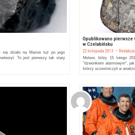
Opublikowano pierwsze 
w Czelabińsku
Posted on
22 listopada 2013
by
Redakcja
o się działo na Marsie tuż po jego
eteoryt. To jest pierwszy tak stary
Meteor, który 15 lutego 20
"dzwonkiem alarmowym", jak 
którzy uczestniczyli w anali