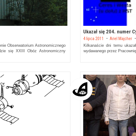
Ukazał się 204. numer C
Posted on
4 lipca 2011
by
Ariel Majcher
terenie Obserwatorium Astronomicznego
Kilkanaście dni temu ukaza
dzie się XXIII Obóz Astronomiczny
wydawanego przez
Pracownię