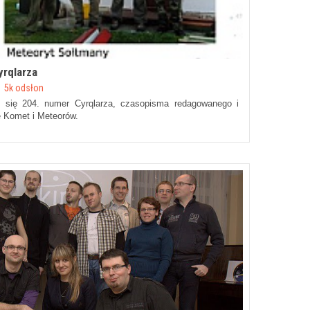
yrqlarza
5k odsłon
ł się 204. numer Cyrqlarza, czasopisma redagowanego i
 Komet i Meteorów
.