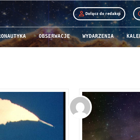
person
t
Dołącz do redakcji
RONAUTYKA
OBSERWACJE
WYDARZENIA
KALE