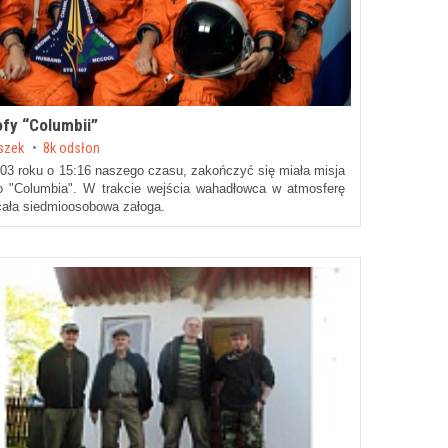
ofy “Columbii”
aszek
8k odsłon
2003 roku o 15:16 naszego czasu, zakończyć się miała misja
"Columbia". W trakcie wejścia wahadłowca w atmosferę
 cała siedmioosobowa załoga.