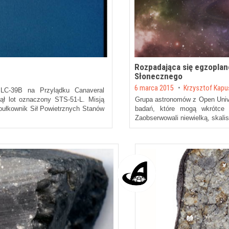
Rozpadająca się egzopla
Słonecznego
Posted on
6 marca 2015
by
Krzysztof Kapu
LC-39B na Przylądku Canaveral
ął lot oznaczony STS-51-L. Misją
Grupa astronomów z Open Unive
dpułkownik Sił Powietrznych Stanów
badań, które mogą wkrótce 
Zaobserwowali niewielką, skalis