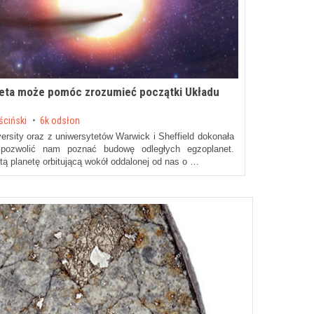
neta może pomóc zrozumieć początki Układu
ściński
6k odsłon
rsity oraz z uniwersytetów Warwick i Sheffield dokonała
pozwolić nam poznać budowę odległych egzoplanet.
tą planetę orbitującą wokół oddalonej od nas o …