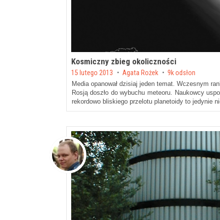
Kosmiczny zbieg okoliczności
Posted on
15 lutego 2013
by
Agata Rożek
9k odsłon
Media opanował dzisiaj jeden temat. Wczesnym ran
Rosją doszło do wybuchu meteoru. Naukowcy uspok
rekordowo bliskiego przelotu planetoidy to jedynie 