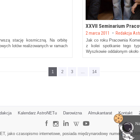
XXVII Seminarium Praco
Posted on
2 marca 2011
by
Redakcja As
wszą stację kosmiczną. Na orbitę
Jak co roku
Pracownia Kome
ogowych lotów realizowanych w ramach
z kolei spotkanie tego ty
Wyszkowie oddalonym około
1
2
3
…
14
dakcja
Kalendarz AstroNETu
Darowizna
Almukantarat
Kontakt
Na
ET, jako czasopismo internetowe, posiada międzynarodowy numer ISSN 168