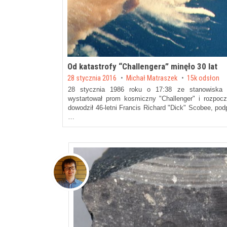
Od katastrofy “Challengera” minęło 30 lat
Posted on
28 stycznia 2016
by
Michał Matraszek
15k odsłon
28 stycznia 1986 roku o 17:38 ze stanowiska 
wystartował prom kosmiczny "Challenger" i rozpocz
dowodził 46-letni Francis Richard "Dick" Scobee, po
…