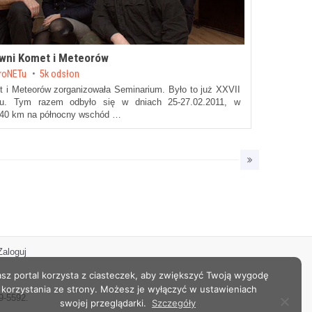
wni Komet i Meteorów
troNETu
5k odsłon
t i Meteorów
zorganizowała Seminarium. Było to już XXVII
pu. Tym razem odbyło się w dniach 25-27.02.2011, w
 40 km na północny wschód …
Zaloguj
sz portal korzysta z ciasteczek, aby zwiększyć Twoją wygodę
korzystania ze strony. Możesz je wyłączyć w ustawieniach
9-5592.
swojej przeglądarki.
Szczegóły