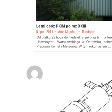
Letni obóz PKiM po raz XXIII
Posted on
5 lipca 2011
by
Ariel Majcher
4k odsłon
Od piątku 29 lipca do niedzieli 7 sierpnia br., na 
Uniwersytetu Warszawskiego w Ostrowiku, odbę
Pracowni Komet i Meteorów. W tym roku hasłem …