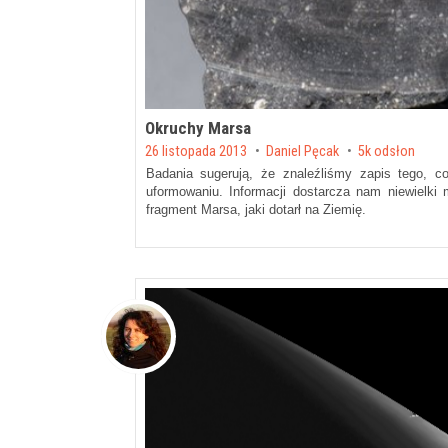
Okruchy Marsa
Posted on
26 listopada 2013
by
Daniel Pęcak
5k odsłon
Badania sugerują, że znaleźliśmy zapis tego, c
uformowaniu. Informacji dostarcza nam niewielki m
fragment Marsa, jaki dotarł na Ziemię.