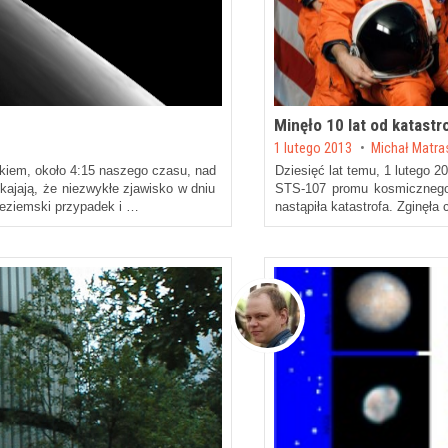
Minęło 10 lat od katastr
Posted on
1 lutego 2013
by
Michał Matr
kiem, około 4:15 naszego czasu, nad
Dziesięć lat temu, 1 lutego 
ajają, że niezwykłe zjawisko w dniu
STS-107 promu kosmicznego 
nieziemski przypadek i …
nastąpiła katastrofa. Zginęła