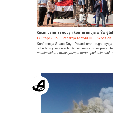
Kosmiczne zawody i konferencja w Święto
Posted on
17 lutego 2015
by
Redakcja AstroNETu
5k odsłon
Konferencja Space Days Poland oraz druga edycj
odbędą się w dniach 3-6 września w województw
marsjańskich i towarzyszące temu spotkania nauk