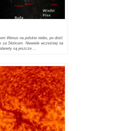
otem Wenus na polskie niebo, po dość
m za Słońcem. Niewiele wcześniej na
 planety są jeszcze …