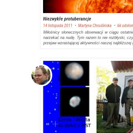
Niezwykłe protuberancje
Posted on
14 listopada 2011
by
Martyna Chruślińska
6k odsło
Miłośnicy słonecznych obserwacji w ciągu ostatni
narzekać na nudę. Tym razem to nie rozbłyski, czy
przejaw wzrastającej aktywności naszej najbliższej