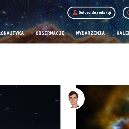
person
t
Dołącz do redakcji
RONAUTYKA
OBSERWACJE
WYDARZENIA
KALE