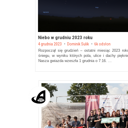
Niebo w grudniu 2023 roku
Posted on
4 grudnia 2023
by
Dominik Sulik
6k odsłon
Rozpoczął się grudzień – ostatni miesiąc 2023 rok
śniegu, w wyniku których pola, ulice i dachy piękn
Nasza gwiazda wzeszła 1 grudnia o 7:16. …