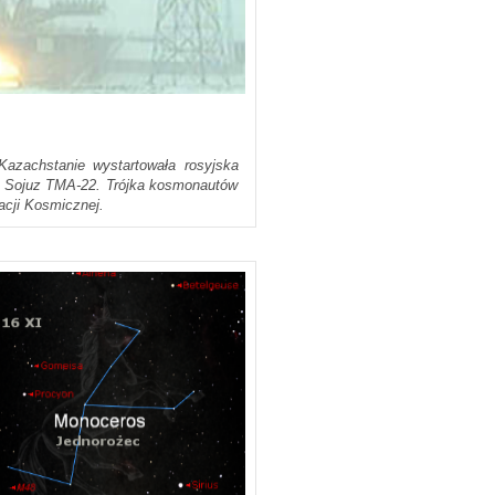
azachstanie wystartowała rosyjska
wy Sojuz TMA-22. Trójka kosmonautów
acji Kosmicznej.