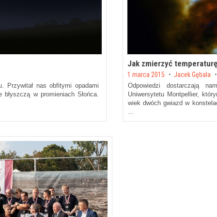
Jak zmierzyć temperatur
Posted on
1 marca 2015
by
Jacek Gębala
u. Przywitał nas obfitymi opadami
Odpowiedzi dostarczają na
ie błyszczą w promieniach Słońca.
Uniwersytetu Montpellier, któr
wiek dwóch gwiazd w konstelac
…