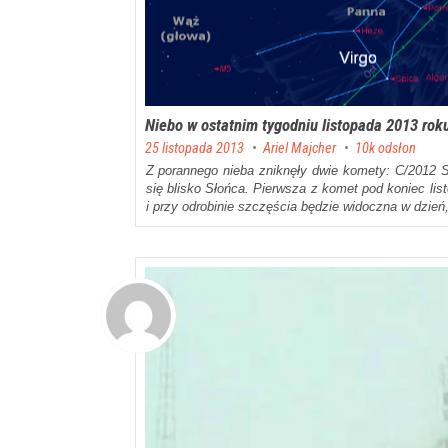
Niebo w ostatnim tygodniu listopada 2013 rok
Posted on
25 listopada 2013
by
Ariel Majcher
10k odsłon
Z porannego nieba zniknęły dwie komety: C/2012 S
się blisko Słońca. Pierwsza z komet pod koniec lis
i przy odrobinie szczęścia będzie widoczna w dzień