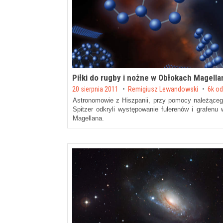
Piłki do rugby i nożne w Obłokach Magella
Posted on
20 sierpnia 2011
by
Remigiusz Lewandowski
6k o
Astronomowie z Hiszpanii, przy pomocy należąc
Spitzer odkryli występowanie fulerenów i grafen
Magellana.