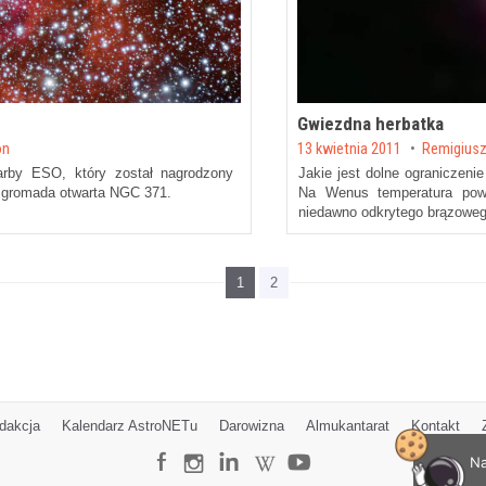
Gwiezdna herbatka
Posted on
on
13 kwietnia 2011
by
Remigius
arby ESO, który został nagrodzony
Jakie jest dolne ograniczeni
 gromada otwarta NGC 371.
Na Wenus temperatura powi
niedawno odkrytego brązowego
1
2
dakcja
Kalendarz AstroNETu
Darowizna
Almukantarat
Kontakt
Na