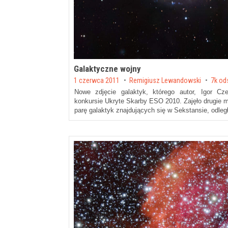
Galaktyczne wojny
Posted on
1 czerwca 2011
by
Remigiusz Lewandowski
7k od
Nowe zdjęcie galaktyk, którego autor, Igor Cz
konkursie Ukryte Skarby ESO 2010. Zajęło drugie m
parę galaktyk znajdujących się w Sekstansie, odle