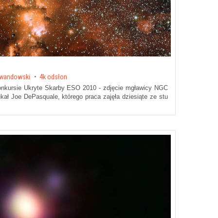
ewandowski
4k odsłon
onkursie Ukryte Skarby ESO 2010 - zdjęcie mgławicy NGC
ał Joe DePasquale, którego praca zajęła dziesiąte ze stu