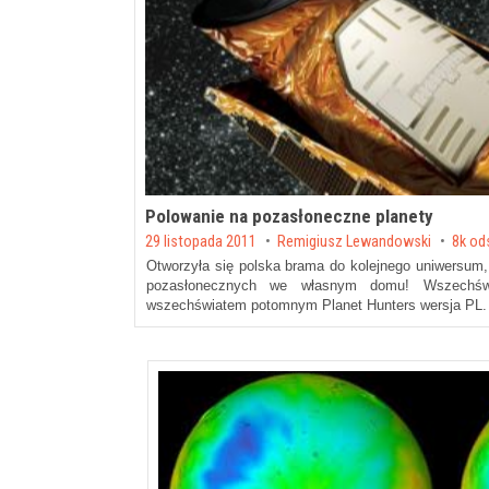
Polowanie na pozasłoneczne planety
Posted on
29 listopada 2011
by
Remigiusz Lewandowski
8k od
Otworzyła się polska brama do kolejnego uniwersum,
pozasłonecznych we własnym domu! Wszechświ
wszechświatem potomnym Planet Hunters wersja PL. R