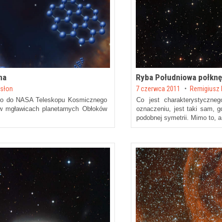
na
Ryba Południowa połknę
Posted on
dsłon
7 czerwca 2011
by
Remigiusz
ego do NASA Teleskopu Kosmicznego
Co jest charakterystyczn
u w mgławicach planetarnych Obłoków
oznaczeniu, jest taki sam, 
podobnej symetrii. Mimo to, a