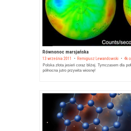
Równonoc marsjańska
Posted on
13 września 2011
by
Remigiusz Lewandowski
4k 
Polska złota jesień coraz bliżej. Tymczasem dla poł
północna jutro przywita wiosnę!