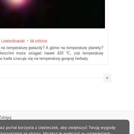
z Lewandowski
6k odsłon
e na temperaturę gwiazdy? A górne na temperaturę planety?
erzchni może osiągać nawet 420 °C, zaś temperaturę
 karła szacuje się na temperaturę gorącej herbaty.
Zaloguj
sz portal korzysta z ciasteczek, aby zwiększyć Twoją wygodę
korzystania ze strony. Możesz je wyłączyć w ustawieniach