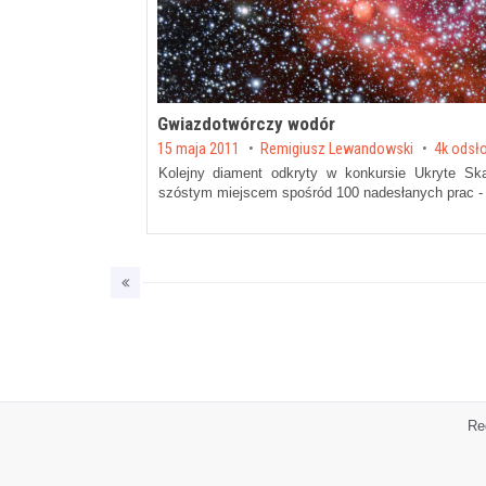
Gwiazdotwórczy wodór
Posted on
15 maja 2011
by
Remigiusz Lewandowski
4k odsł
Kolejny diament odkryty w konkursie Ukryte Sk
szóstym miejscem spośród 100 nadesłanych prac -
Re