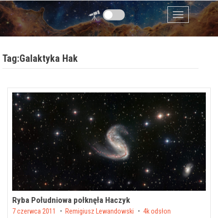
Przejdź do zawartości
Menu
Tag:Galaktyka Hak
Ryba Południowa połknęła Haczyk
Posted on
7 czerwca 2011
by
Remigiusz Lewandowski
4k odsłon