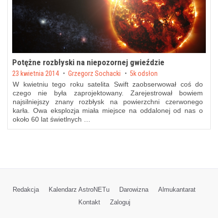
Potężne rozbłyski na niepozornej gwieździe
Posted on
23 kwietnia 2014
by
Grzegorz Sochacki
5k odsłon
W kwietniu tego roku satelita Swift zaobserwował coś do
czego nie była zaprojektowany. Zarejestrował bowiem
najsilniejszy znany rozbłysk na powierzchni czerwonego
karła. Owa eksplozja miała miejsce na oddalonej od nas o
około 60 lat świetlnych …
Redakcja
Kalendarz AstroNETu
Darowizna
Almukantarat
Kontakt
Zaloguj