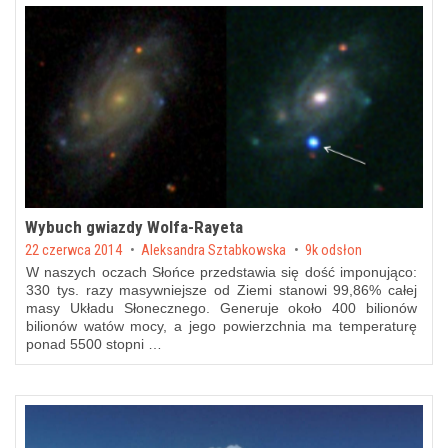
Wybuch gwiazdy Wolfa-Rayeta
Posted on
22 czerwca 2014
by
Aleksandra Sztabkowska
9k odsłon
W naszych oczach Słońce przedstawia się dość imponująco:
330 tys. razy masywniejsze od Ziemi stanowi 99,86% całej
masy Układu Słonecznego. Generuje około 400 bilionów
bilionów watów mocy, a jego powierzchnia ma temperaturę
ponad 5500 stopni …