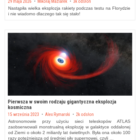
Posted on
29 maja 2026
by
Mikołaj Maziarek
3k odsłon
Nastąpiła wielka eksplozja rakiety podczas testu na Florydzie
i nie wiadomo dlaczego tak się stało!
Pierwsza w swoim rodzaju gigantyczna eksplozja
kosmiczna
Posted on
15 września 2023
by
Alex Rymarski
2k odsłon
Astronomowie przy użyciu sieci teleskopów ATLAS
zaobserwowali monstrualną eksplozję w galaktyce oddalonej
od Ziemi o około 2 miliardy lat świetlnych. Była ona około 100
razy potężniejsza od średniej siły supernowej, czyli …