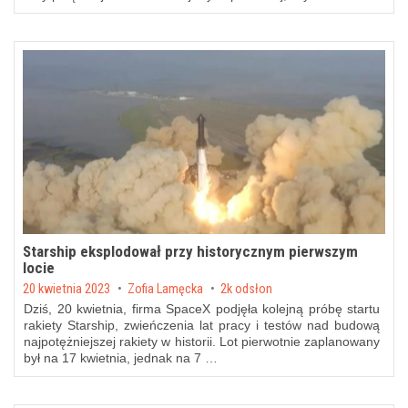
Starship eksplodował przy historycznym pierwszym
locie
Posted on
20 kwietnia 2023
by
Zofia Lamęcka
2k odsłon
Dziś, 20 kwietnia, firma SpaceX podjęła kolejną próbę startu
rakiety Starship, zwieńczenia lat pracy i testów nad budową
najpotężniejszej rakiety w historii. Lot pierwotnie zaplanowany
był na 17 kwietnia, jednak na 7 …