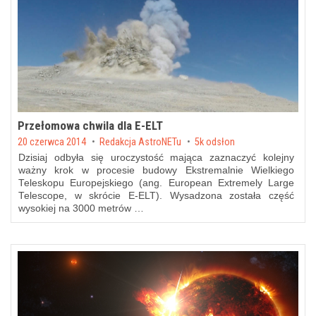
Przełomowa chwila dla E-ELT
Posted on
20 czerwca 2014
by
Redakcja AstroNETu
5k odsłon
Dzisiaj odbyła się uroczystość mająca zaznaczyć kolejny
ważny krok w procesie budowy Ekstremalnie Wielkiego
Teleskopu Europejskiego (ang. European Extremely Large
Telescope, w skrócie E-ELT). Wysadzona została część
wysokiej na 3000 metrów …