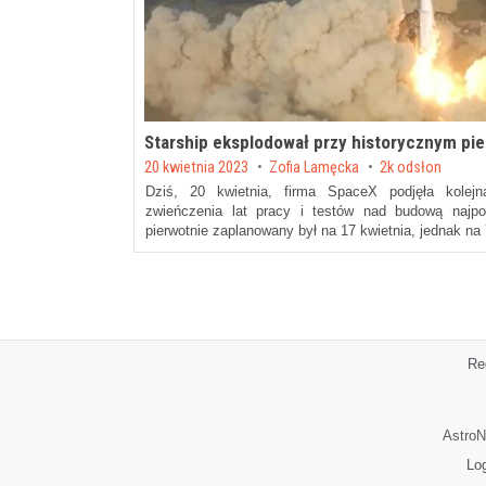
Starship eksplodował przy historycznym pi
Posted on
20 kwietnia 2023
by
Zofia Lamęcka
2k odsłon
Dziś, 20 kwietnia, firma SpaceX podjęła kolejną
zwieńczenia lat pracy i testów nad budową najpotę
pierwotnie zaplanowany był na 17 kwietnia, jednak na
Re
AstroN
Lo