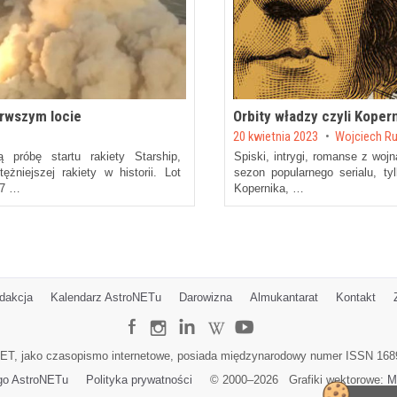
erwszym locie
Orbity władzy czyli Kopern
Posted on
20 kwietnia 2023
by
Wojciech R
 próbę startu rakiety Starship,
Spiski, intrygi, romanse z woj
żniejszej rakiety w historii. Lot
sezon popularnego serialu, ty
 7 …
Kopernika, …
dakcja
Kalendarz AstroNETu
Darowizna
Almukantarat
Kontakt
ET, jako czasopismo internetowe, posiada międzynarodowy numer ISSN 168
go AstroNETu
Polityka prywatności
© 2000–
2026
Grafiki wektorowe:
M