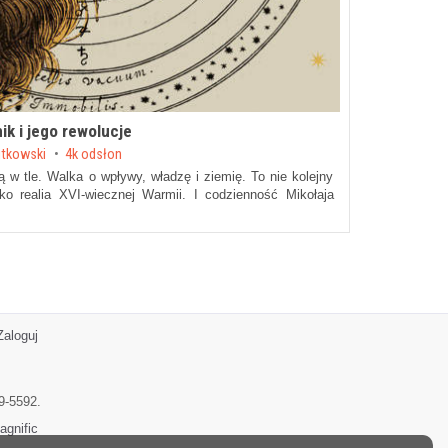
ik i jego rewolucje
utkowski
4k odsłon
ną w tle. Walka o wpływy, władzę i ziemię. To nie kolejny
lko realia XVI-wiecznej Warmii. I codzienność Mikołaja
Zaloguj
9-5592.
agnific