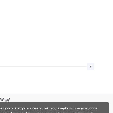
Zaloguj
sz portal korzysta z ciasteczek, aby zwiększyć Twoją wygodę