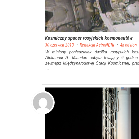
Kosmiczny spacer rosyjskich kosmonautów
Posted on
30 czerwca 2013
by
Redakcja AstroNETu
4k odsłon
W miniony poniedziałek dwójka rosyjskich kos
Aleksandr A. Misurkin odbyła trwający 6 godzi
zewnątrz Międzynarodowej Stacji Kosmicznej, pr
…