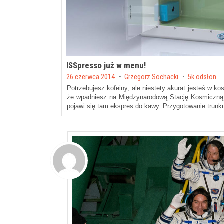
ISSpresso już w menu!
Posted on
26 czerwca 2014
by
Grzegorz Sochacki
5k odsłon
Potrzebujesz kofeiny, ale niestety akurat jesteś w k
że wpadniesz na Międzynarodową Stację Kosmiczną 
pojawi się tam ekspres do kawy. Przygotowanie trun