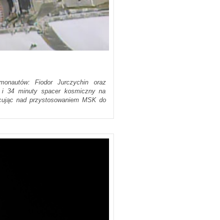
monautów: Fiodor Jurczychin oraz
n i 34 minuty spacer kosmiczny na
acując nad przystosowaniem MSK do