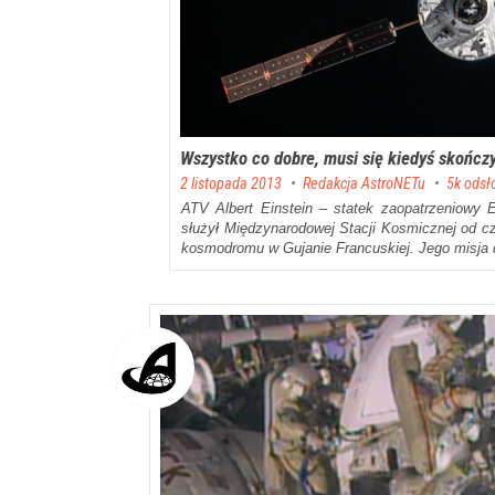
Wszystko co dobre, musi się kiedyś skończ
Posted on
2 listopada 2013
by
Redakcja AstroNETu
5k odsł
ATV
Albert Einstein
– statek zaopatrzeniowy Eu
służył Międzynarodowej Stacji Kosmicznej od cz
kosmodromu w Gujanie Francuskiej. Jego misja 