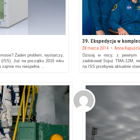
39. Ekspedycja w komplec
Posted on
28 marca 2014
by
Anna Kapuści
osmosie? Żaden problem, wystarczy,
Dzisiaj w nocy,
z pewnym o
(ISS). Już na początku 2015 roku
zadokował Sojuz TMA-12M, ni
ku zajmie mu niespełna …
na ISS przebywa aktualnie sta