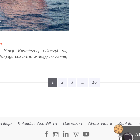
on
 Stacji Kosmicznej odłączył się
Na jego pokładzie w drogę na Ziemię
1
2
3
…
16
dakcja
Kalendarz AstroNETu
Darowizna
Almukantarat
Kontakt
Na