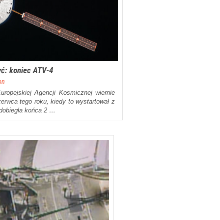
yć: koniec ATV-4
on
ropejskiej Agencji Kosmicznej wiernie
erwca tego roku, kiedy to wystartował z
dobiegła końca 2 …