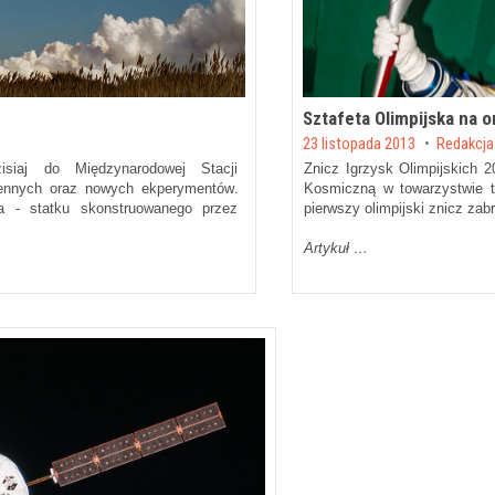
Sztafeta Olimpijska na o
Posted on
23 listopada 2013
by
Redakcja
siaj do Międzynarodowej Stacji
Znicz Igrzysk Olimpijskich 
iennych oraz nowych ekperymentów.
Kosmiczną w towarzystwie tr
a - statku skonstruowanego przez
pierwszy olimpijski znicz za
Artykuł …