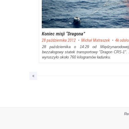
Koniec misji “Dragona”
Posted on
28 października 2012
by
Michał Matraszek
4k odsł
28 października o 14:29 od Międzynarodowej
bezzałogowy statek transportowy "Dragon CRS-1". 
wyruszyło około 760 kilogramów ładunku.
Re