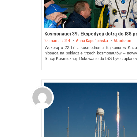
Kosmonauci 39. Ekspedycji dotrą do ISS p
Posted on
25 marca 2014
by
Anna Kapuścińska
6k odsłon
Wczoraj o 22:17 z kosmodromu Bajkonur w Kazach
niosąca na pokładzie trzech kosmonautów – nowy
Stacji Kosmicznej. Dokowanie do ISS było zaplano