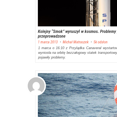
Kolejny “Smok” wyruszył w kosmos. Problem
przeprowadzone
Posted on
1 marca 2013
by
Michał Matraszek
5k odsłon
1 marca o 16:10 z Przylądka Canaveral wystartow
wyniosła na orbitę bezzałogowy statek transportowy
pojawiły problemy.