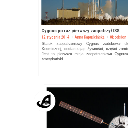
Cygnus po raz pierwszy zaopatrzył ISS
Posted on
12 stycznia 2014
by
Anna Kapuścińska
8k odsłon
Statek zaopatrzeniowy Cygnus zadokował dzi
Kosmicznej, dostarczając żywności, części zam
Jest to pierwsza misja zaopatrzeniowa Cygnus
amerykański …