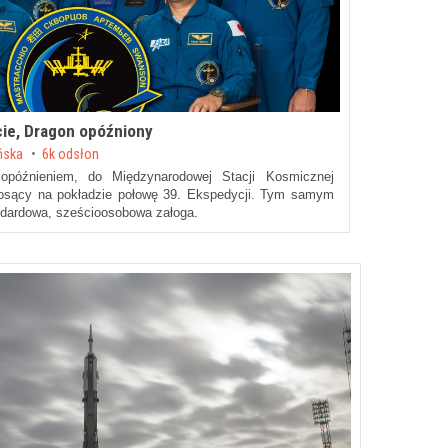
ie, Dragon opóźniony
ńska
6k odsłon
późnieniem
, do Międzynarodowej Stacji Kosmicznej
osący na pokładzie połowę 39. Ekspedycji. Tym samym
ndardowa, sześcioosobowa załoga.