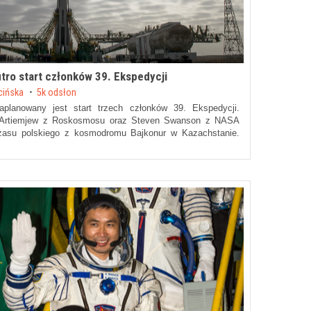
utro start członków 39. Ekspedycji
cińska
5k odsłon
lanowany jest start trzech członków 39. Ekspedycji.
 Artiemjew z Roskosmosu oraz Steven Swanson z NASA
zasu polskiego z kosmodromu Bajkonur w Kazachstanie.