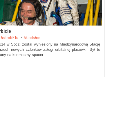
rbicie
 AstroNETu
5k odsłon
2014 w Soczi został wyniesiony na Międzynarodową Stację
zech nowych członków załogi orbitalnej placówki. Był to
brany na kosmiczny spacer.