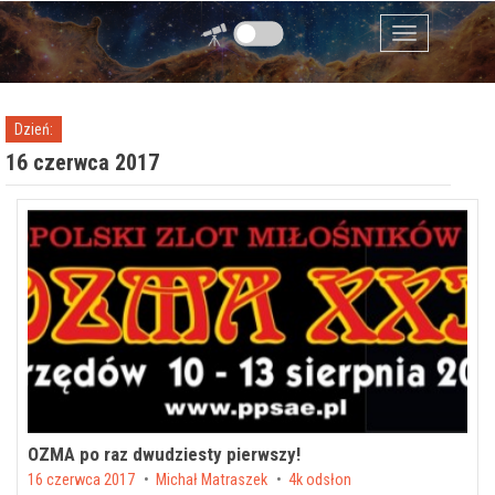
Przejdź do zawartości
Menu
Dzień:
16 czerwca 2017
OZMA po raz dwudziesty pierwszy!
Posted on
16 czerwca 2017
by
Michał Matraszek
4k odsłon