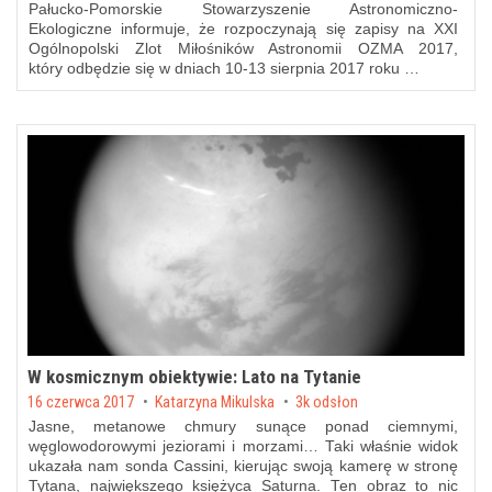
Pałucko-Pomorskie Stowarzyszenie Astronomiczno-
Ekologiczne informuje, że rozpoczynają się zapisy na XXI
Ogólnopolski Zlot Miłośników Astronomii OZMA 2017,
który odbędzie się w dniach 10-13 sierpnia 2017 roku …
W kosmicznym obiektywie: Lato na Tytanie
Posted on
16 czerwca 2017
by
Katarzyna Mikulska
3k odsłon
Jasne, metanowe chmury sunące ponad ciemnymi,
węglowodorowymi jeziorami i morzami… Taki właśnie widok
ukazała nam sonda Cassini, kierując swoją kamerę w stronę
Tytana, największego księżyca Saturna. Ten obraz to nic