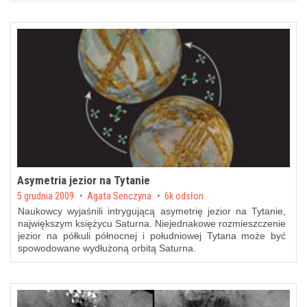
Asymetria jezior na Tytanie
Posted on
5 grudnia 2009
by
Agata Senczyna
6k odsłon
Naukowcy wyjaśnili intrygującą asymetrię jezior na Tytanie,
największym księżycu Saturna. Niejednakowe rozmieszczenie
jezior na półkuli północnej i południowej Tytana może być
spowodowane wydłużoną orbitą Saturna.