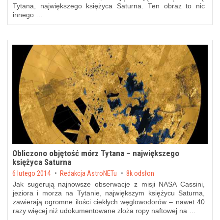
Tytana, największego księżyca Saturna. Ten obraz to nic
innego …
Obliczono objętość mórz Tytana – największego
księżyca Saturna
Posted on
6 lutego 2014
by
Redakcja AstroNETu
8k odsłon
Jak sugerują najnowsze obserwacje z misji NASA Cassini,
jeziora i morza na Tytanie, największym księżycu Saturna,
zawierają ogromne ilości ciekłych węglowodorów – nawet 40
razy więcej niż udokumentowane złoża ropy naftowej na …