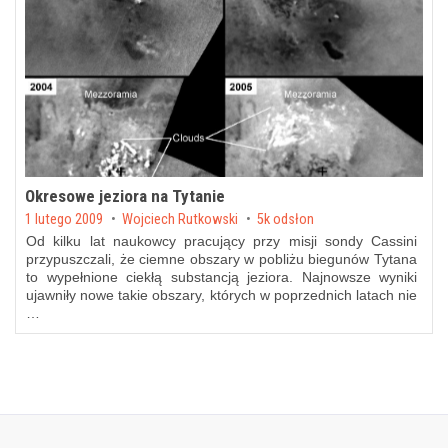
Okresowe jeziora na Tytanie
Posted on
1 lutego 2009
by
Wojciech Rutkowski
5k odsłon
Od kilku lat naukowcy pracujący przy misji sondy Cassini
przypuszczali, że ciemne obszary w pobliżu biegunów Tytana
to wypełnione ciekłą substancją jeziora. Najnowsze wyniki
ujawniły nowe takie obszary, których w poprzednich latach nie
…