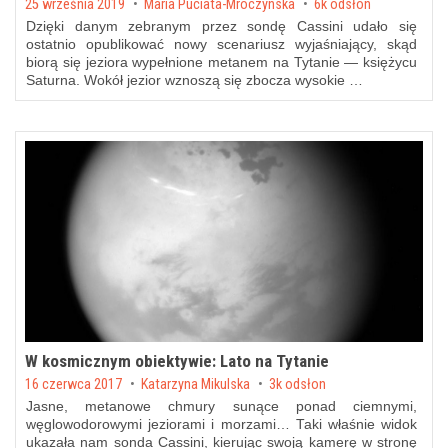
Posted on
25 września 2019
by
Maria Puciata-Mroczynska
6k odsłon
Dzięki danym zebranym przez sondę Cassini udało się
ostatnio opublikować nowy scenariusz wyjaśniający, skąd
biorą się jeziora wypełnione metanem na Tytanie — księżycu
Saturna. Wokół jezior wznoszą się zbocza wysokie …
W kosmicznym obiektywie: Lato na Tytanie
Posted on
16 czerwca 2017
by
Katarzyna Mikulska
3k odsłon
Jasne, metanowe chmury sunące ponad ciemnymi,
węglowodorowymi jeziorami i morzami… Taki właśnie widok
ukazała nam sonda Cassini, kierując swoją kamerę w stronę