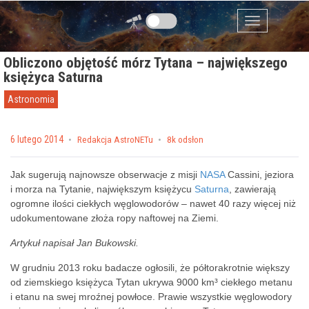
Przejdź do zawartości
Menu
Obliczono objętość mórz Tytana – największego
księżyca Saturna
Astronomia
Posted on
6 lutego 2014
by
Redakcja AstroNETu
8k odsłon
Jak sugerują najnowsze obserwacje z misji
NASA
Cassini, jeziora
i morza na Tytanie, największym księżycu
Saturna
, zawierają
ogromne ilości ciekłych węglowodorów – nawet 40 razy więcej niż
udokumentowane złoża ropy naftowej na Ziemi.
Artykuł napisał Jan Bukowski.
W grudniu 2013 roku badacze ogłosili, że półtorakrotnie większy
od ziemskiego księżyca Tytan ukrywa 9000 km³ ciekłego metanu
i etanu na swej mroźnej powłoce. Prawie wszystkie węglowodory