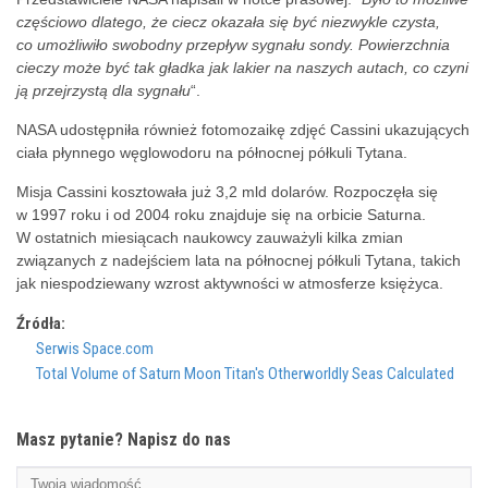
częściowo dlatego, że ciecz okazała się być niezwykle czysta,
co umożliwiło swobodny przepływ sygnału sondy. Powierzchnia
cieczy może być tak gładka jak lakier na naszych autach, co czyni
ją przejrzystą dla sygnału
“.
NASA udostępniła również fotomozaikę zdjęć Cassini ukazujących
ciała płynnego węglowodoru na północnej półkuli Tytana.
Misja Cassini kosztowała już 3,2 mld dolarów. Rozpoczęła się
w 1997 roku i od 2004 roku znajduje się na orbicie Saturna.
W ostatnich miesiącach naukowcy zauważyli kilka zmian
związanych z nadejściem lata na północnej półkuli Tytana, takich
jak niespodziewany wzrost aktywności w atmosferze księżyca.
Źródła:
Serwis Space.com
Total Volume of Saturn Moon Titan's Otherworldly Seas Calculated
Masz pytanie? Napisz do nas