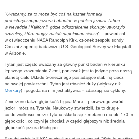
“
Uważamy, że to może być coś na kształt formacji
prehistorycznego jeziora Lahontan w pobliżu jeziora Tahoe
w Nevadzie i Kalifornii, gdzie odkształcenie skorupy utworzyło
szczeliny, które mogły zostać napełnione cieczą
” – powiedział
w oświadczeniu NASA Randolph Kirk, członek zespołu sondy
Cassini z agencji badawczej U.S. Geological Survey we Flagstaff
w Arizonie.
Tytan jest często uważany za główny punkt badań w kierunku
lepszego zrozumienia Ziemi, ponieważ jest to jedyne poza naszą
planetą ciało Układu Słonecznego posiadające stabilną ciecz
na swojej powierzchni. Tytan jest również duży (większy niż
Merkury
) i pogoda na nim jest aktywna – zdarzają się cyklony.
Zmierzono także głębokość Ligeia Mare – pierwszego wśród
jezior i mórz na Tytanie. Naukowcy stwierdzili, że to drugie
co do wielkości morze Tytana składa się z metanu i ma ok. 170 m
głębokości, co czyni je chociaż w części głębszym niż średnia
głębokość jeziora Michigan.
Przedstawiciele NASA napisali w notce prasowej: “
Było to możliwe