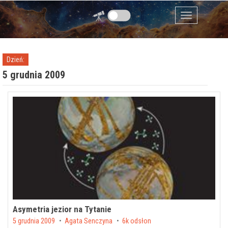
Przejdź do zawartości
Menu
Dzień:
5 grudnia 2009
Asymetria jezior na Tytanie
Posted on
5 grudnia 2009
by
Agata Senczyna
6k odsłon