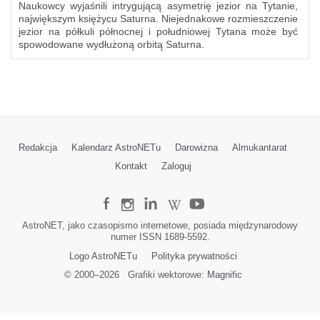
Naukowcy wyjaśnili intrygującą asymetrię jezior na Tytanie,
największym księżycu Saturna. Niejednakowe rozmieszczenie
jezior na półkuli północnej i południowej Tytana może być
spowodowane wydłużoną orbitą Saturna.
Redakcja
Kalendarz AstroNETu
Darowizna
Almukantarat
Kontakt
Zaloguj
AstroNET, jako czasopismo internetowe, posiada międzynarodowy
numer ISSN 1689-5592.
Logo AstroNETu
Polityka prywatności
© 2000–
2026
Grafiki wektorowe:
Magnific