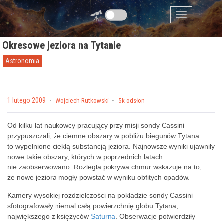
Przejdź do zawartości
Menu
Okresowe jeziora na Tytanie
Astronomia
Posted on
1 lutego 2009
by
Wojciech Rutkowski
5k odsłon
Od kilku lat naukowcy pracujący przy misji sondy Cassini
przypuszczali, że ciemne obszary w pobliżu biegunów Tytana
to wypełnione ciekłą substancją jeziora. Najnowsze wyniki ujawniły
nowe takie obszary, których w poprzednich latach
nie zaobserwowano. Rozległa pokrywa chmur wskazuje na to,
że nowe jeziora mogły powstać w wyniku obfitych opadów.
Kamery wysokiej rozdzielczości na pokładzie sondy Cassini
sfotografowały niemal całą powierzchnię globu Tytana,
największego z księżyców
Saturna
. Obserwacje potwierdziły