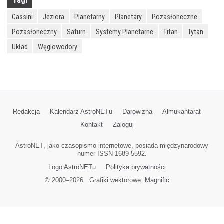
Tagi
Cassini
Jeziora
Planetarny
Planetary
Pozasłoneczne
Pozasłoneczny
Saturn
Systemy Planetarne
Titan
Tytan
Układ
Węglowodory
Redakcja
Kalendarz AstroNETu
Darowizna
Almukantarat
Kontakt
Zaloguj
AstroNET, jako czasopismo internetowe, posiada międzynarodowy
numer ISSN 1689-5592.
Logo AstroNETu
Polityka prywatności
© 2000–
2026
Grafiki wektorowe:
Magnific