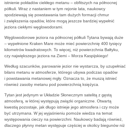
istnienie pokładów ciekłego metanu – obfitszych na północnej
półkuli. Wraz z nastaniem w tym rejonie lata, naukowcy
spodziewają się powstawania tam dużych formacji chmur
i zwiększenia opadów, które mogą jeszcze bardziej wypełnić
jeziora ciekłymi węglowodorami.
Węglowodorowe jeziora na północnej półkuli Tytana bywają duże
– wypełnione Kraken Mare może mieć powierzchnię 400 tysięcy
kilometrów kwadratowych. To więcej, niż powierzchnia Bałtyku,
czy największego jeziora na Ziemi – Morza Kaspijskiego!
Według szacunków, parowanie jezior nie wystarcza, by uzupełniać
bilans metanu w atmosferze, którego ubywa podczas opadów
i powstawania metanowej mgły. Oznacza to, że muszą istnieć
również zasoby metanu pod powierzchnią księżyca.
Tytan jest jedynym w Układzie Słonecznym satelitą z gęstą
atmosferą, w której występują związki organiczne. Otwartą
kwestią pozostaje, jak długo istnieje jego
atmosfera i czy może
być utrzymana. W jej wyjaśnieniu pomoże wiedza na temat
występowania cieczy na powierzchni. Naukowcy badają również,
dlaczego płynny metan występuje częściej w okolicy biegunów niż