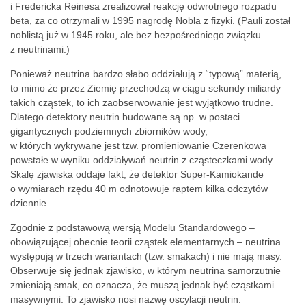
i Fredericka Reinesa zrealizował reakcję odwrotnego rozpadu
beta, za co otrzymali w 1995 nagrodę Nobla z fizyki. (Pauli został
noblistą już w 1945 roku, ale bez bezpośredniego związku
z neutrinami.)
Ponieważ neutrina bardzo słabo oddziałują z “typową” materią,
to mimo że przez Ziemię przechodzą w ciągu sekundy miliardy
takich cząstek, to ich zaobserwowanie jest wyjątkowo trudne.
Dlatego detektory neutrin budowane są np. w postaci
gigantycznych podziemnych zbiorników wody,
w których wykrywane jest tzw. promieniowanie Czerenkowa
powstałe w wyniku oddziaływań neutrin z cząsteczkami wody.
Skalę zjawiska oddaje fakt, że detektor Super-Kamiokande
o wymiarach rzędu 40 m odnotowuje raptem kilka odczytów
dziennie.
Zgodnie z podstawową wersją Modelu Standardowego –
obowiązującej obecnie teorii cząstek elementarnych – neutrina
występują w trzech wariantach (tzw. smakach) i nie mają masy.
Obserwuje się jednak zjawisko, w którym neutrina samorzutnie
zmieniają smak, co oznacza, że muszą jednak być cząstkami
masywnymi. To zjawisko nosi nazwę oscylacji neutrin.