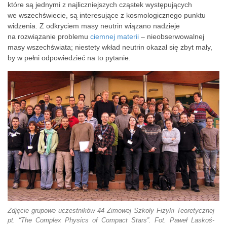
które są jednymi z najliczniejszych cząstek występujących
we wszechświecie, są interesujące z kosmologicznego punktu
widzenia. Z odkryciem masy neutrin wiązano nadzieje
na rozwiązanie problemu
ciemnej materii
– nieobserwowalnej
masy wszechświata; niestety wkład neutrin okazał się zbyt mały,
by w pełni odpowiedzieć na to pytanie.
Zdjęcie grupowe uczestników 44 Zimowej Szkoły Fizyki Teoretycznej
pt. “The Complex Physics of Compact Stars”. Fot. Paweł Laskoś-