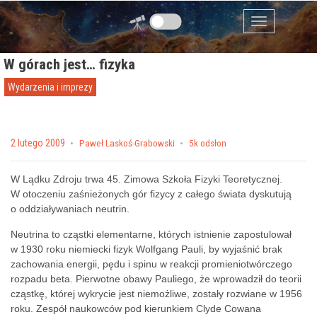
Przejdź do zawartości
Menu
W górach jest… fizyka
Wydarzenia i imprezy
Posted on
2 lutego 2009
by
Paweł Laskoś-Grabowski
5k odsłon
W Lądku Zdroju trwa 45. Zimowa Szkoła Fizyki Teoretycznej.
W otoczeniu zaśnieżonych gór fizycy z całego świata dyskutują
o oddziaływaniach neutrin.
Neutrina to cząstki elementarne, których istnienie zapostulował
w 1930 roku niemiecki fizyk Wolfgang Pauli, by wyjaśnić brak
zachowania energii, pędu i spinu w reakcji promieniotwórczego
rozpadu beta. Pierwotne obawy Pauliego, że wprowadził do teorii
cząstkę, której wykrycie jest niemożliwe, zostały rozwiane w 1956
roku. Zespół naukowców pod kierunkiem Clyde Cowana