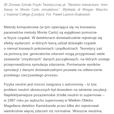
45 Zimowa Szkoła Fizyki Teoretycznej pt. “Neutrino interactions: from
theory to Monte Carlo simulations”. Wykłada dr Morgan Wascko
z Imperial College (Londyn). Fot. Paweł Laskoś-Grabowski
Metody komputerowe (w tym opierająca się na losowaniu
parametrów metody Monte Carlo) są wyjątkowo pomocne
w fizyce cząstek. W detektorach doświadczalnie rejestruje się
efekty wydarzeń, w których biorą udział dziesiątki cząstek
o niemal losowych położeniach i prędkościach. Teoretycy zaś
za pomocą tzw. generatorów zdarzeń mogą przygotować wiele
zestawów “zmyślonych” danych początkowych, na których zostaje
przeprowadzona symulacja zdarzenia. Porównanie wyników
symulacji z danymi doświadczalnymi pozwala na odtworzenie
przebiegu rzeczywistego procesu.
Fizyka neutrin jest mocno związana z astronomią – to tzw.
problem neutrin słonecznych był dowodem na istnienie oscylacji.
Najefektywniejsze pozaziemskie źródła neutrin to supernowe –
w 1987 roku po wybuchu supernowej w Wielkim Obłoku
Magellana detektor Kamiokande przez kilka dni rejestrował
wielokrotnie więcej zdarzeń niż normalnie. Wreszcie neutrina,