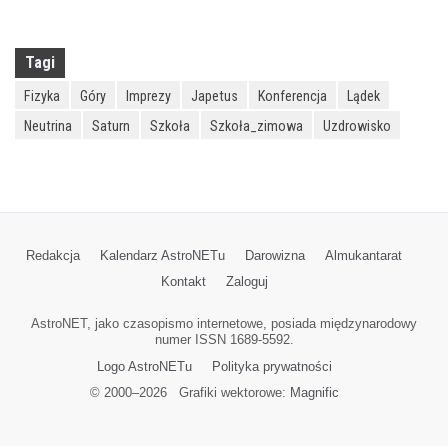
Tagi
Fizyka
Góry
Imprezy
Japetus
Konferencja
Lądek
Neutrina
Saturn
Szkoła
Szkoła_zimowa
Uzdrowisko
Redakcja
Kalendarz AstroNETu
Darowizna
Almukantarat
Kontakt
Zaloguj
AstroNET, jako czasopismo internetowe, posiada międzynarodowy
numer ISSN 1689-5592.
Logo AstroNETu
Polityka prywatności
© 2000–
2026
Grafiki wektorowe:
Magnific