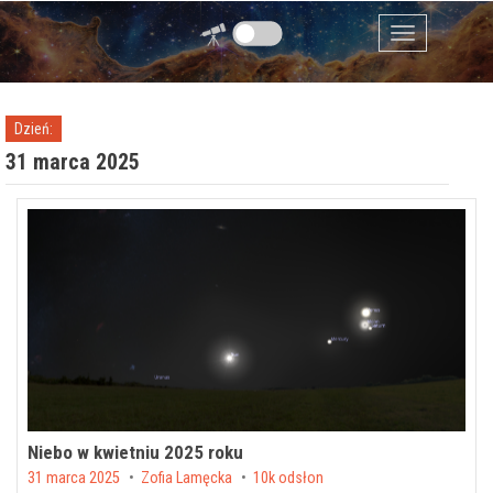
Przejdź do zawartości
Menu
Dzień:
31 marca 2025
Niebo w kwietniu 2025 roku
Posted on
31 marca 2025
by
Zofia Lamęcka
10k odsłon