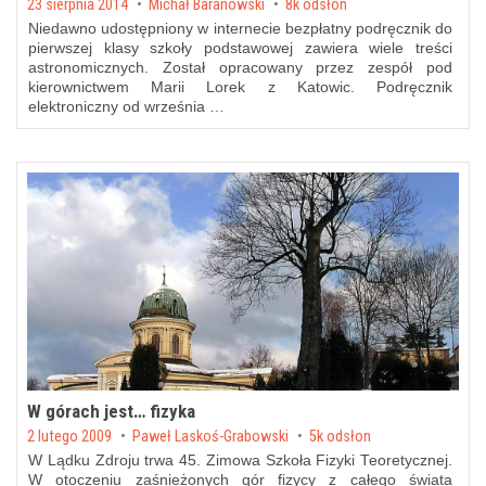
Posted on
23 sierpnia 2014
by
Michał Baranowski
8k odsłon
Niedawno udostępniony w internecie bezpłatny podręcznik do
pierwszej klasy szkoły podstawowej zawiera wiele treści
astronomicznych. Został opracowany przez zespół pod
kierownictwem Marii Lorek z Katowic. Podręcznik
elektroniczny od września …
W górach jest… fizyka
Posted on
2 lutego 2009
by
Paweł Laskoś-Grabowski
5k odsłon
W Lądku Zdroju trwa 45. Zimowa Szkoła Fizyki Teoretycznej.
W otoczeniu zaśnieżonych gór fizycy z całego świata