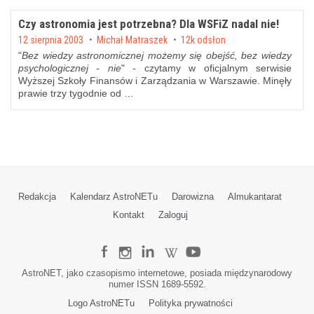
Czy astronomia jest potrzebna? Dla WSFiZ nadal nie!
Posted on
12 sierpnia 2003
by
Michał Matraszek
12k odsłon
"
Bez wiedzy astronomicznej możemy się obejść, bez wiedzy
psychologicznej - nie
" - czytamy w oficjalnym serwisie
Wyższej Szkoły Finansów i Zarządzania w Warszawie
. Minęły
prawie trzy tygodnie od …
Redakcja
Kalendarz AstroNETu
Darowizna
Almukantarat
Kontakt
Zaloguj
AstroNET, jako czasopismo internetowe, posiada międzynarodowy
numer ISSN 1689-5592.
Logo AstroNETu
Polityka prywatności