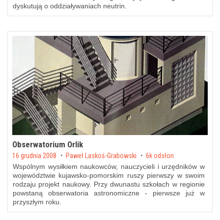
dyskutują o oddziaływaniach neutrin.
Obserwatorium Orlik
Posted on
16 grudnia 2008
by
Paweł Laskoś-Grabowski
6k odsłon
Wspólnym wysiłkiem naukowców, nauczycieli i urzędników w
województwie kujawsko-pomorskim ruszy pierwszy w swoim
rodzaju projekt naukowy. Przy dwunastu szkołach w regionie
powstaną obserwatoria astronomiczne - pierwsze już w
przyszłym roku.