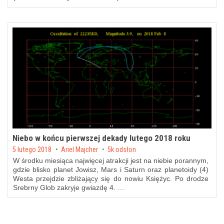
Niebo w końcu pierwszej dekady lutego 2018 roku
Posted on
5 lutego 2018
by
Ariel Majcher
5k odsłon
W środku miesiąca najwięcej atrakcji jest na niebie porannym,
gdzie blisko planet Jowisz, Mars i Saturn oraz planetoidy (4)
Westa przejdzie zbliżający się do nowiu Księżyc. Po drodze
Srebrny Glob zakryje gwiazdę 4. …