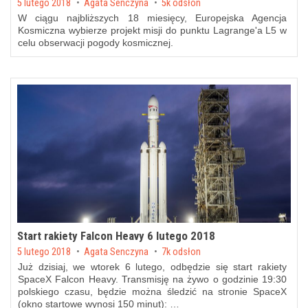
Posted on
5 lutego 2018
by
Agata Senczyna
5k odsłon
W ciągu najbliższych 18 miesięcy, Europejska Agencja
Kosmiczna wybierze projekt misji do punktu Lagrange'a L5 w
celu obserwacji pogody kosmicznej.
Start rakiety Falcon Heavy 6 lutego 2018
Posted on
5 lutego 2018
by
Agata Senczyna
7k odsłon
Już dzisiaj, we wtorek 6 lutego, odbędzie się start rakiety
SpaceX Falcon Heavy. Transmisję na żywo o godzinie 19:30
polskiego czasu, będzie można śledzić na stronie SpaceX
(okno startowe wynosi 150 minut): …