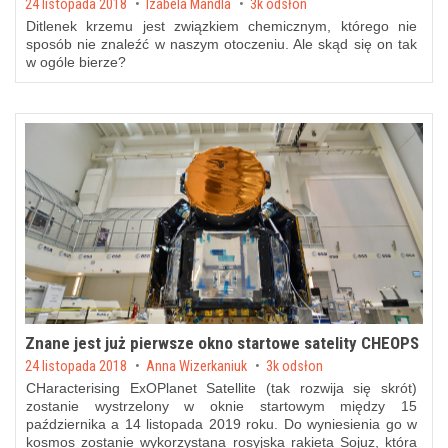
Posted on
24 listopada 2018
by
Izabela Mandla
3k odsłon
Ditlenek krzemu jest związkiem chemicznym, którego nie
sposób nie znaleźć w naszym otoczeniu. Ale skąd się on tak
w ogóle bierze?
Znane jest już pierwsze okno startowe satelity CHEOPS
Posted on
24 listopada 2018
by
Anna Wizerkaniuk
3k odsłon
CHaracterising ExOPlanet Satellite (tak rozwija się skrót)
zostanie wystrzelony w oknie startowym między 15
października a 14 listopada 2019 roku. Do wyniesienia go w
kosmos zostanie wykorzystana rosyjska rakieta Sojuz, która