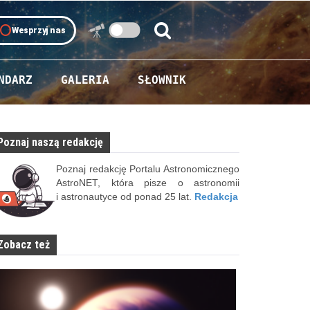
oll
Wesprzyj nas
Szukaj:
Szukaj
NDARZ
GALERIA
SŁOWNIK
Poznaj naszą redakcję
Poznaj redakcję Portalu Astronomicznego
AstroNET, która pisze o astronomii
i astronautyce od ponad 25 lat.
Redakcja
Zobacz też