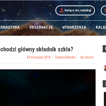
person
t
Dołącz do redakcji
RONAUTYKA
OBSERWACJE
WYDARZENIA
KALE
chodzi główny składnik szkła?
Posted on
24 listopada 2018
by
Izabela Mandla
3k odsłon