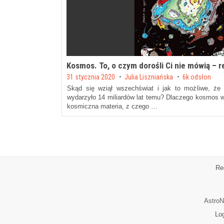
Kosmos. To, o czym dorośli Ci nie mówią – r
Posted on
31 stycznia 2020
by
Julia Liszniańska
6k odsłon
Skąd się wziął wszechświat i jak to możliwe, że
wydarzyło 14 miliardów lat temu? Dlaczego kosmos w
kosmiczna materia, z czego …
Re
AstroN
Lo