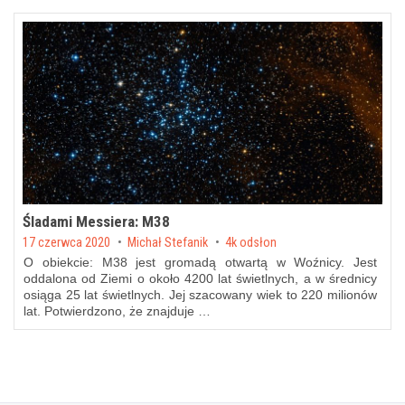
Śladami Messiera: M38
Posted on
17 czerwca 2020
by
Michał Stefanik
4k odsłon
O obiekcie: M38 jest gromadą otwartą w Woźnicy. Jest
oddalona od Ziemi o około 4200 lat świetlnych, a w średnicy
osiąga 25 lat świetlnych. Jej szacowany wiek to 220 milionów
lat. Potwierdzono, że znajduje …