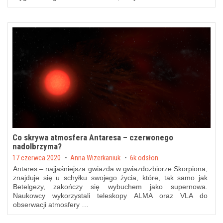
Co skrywa atmosfera Antaresa – czerwonego
nadolbrzyma?
Posted on
17 czerwca 2020
by
Anna Wizerkaniuk
6k odsłon
Antares – najjaśniejsza gwiazda w gwiazdozbiorze Skorpiona,
znajduje się u schyłku swojego życia, które, tak samo jak
Betelgezy, zakończy się wybuchem jako supernowa.
Naukowcy wykorzystali teleskopy ALMA oraz VLA do
obserwacji atmosfery …