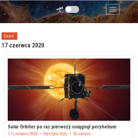
Przejdź do zawartości
Menu
Dzień:
17 czerwca 2020
Solar Orbiter po raz pierwszy osiągnął peryhelium
Posted on
17 czerwca 2020
by
Krystyna Syty
3k odsłon