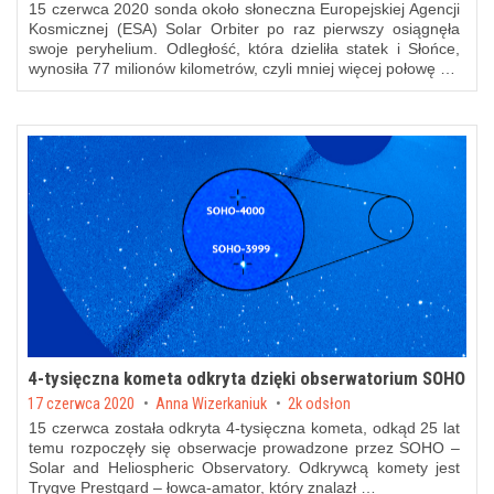
15 czerwca 2020 sonda około słoneczna Europejskiej Agencji
Kosmicznej (ESA) Solar Orbiter po raz pierwszy osiągnęła
swoje peryhelium. Odległość, która dzieliła statek i Słońce,
wynosiła 77 milionów kilometrów, czyli mniej więcej połowę …
4-tysięczna kometa odkryta dzięki obserwatorium SOHO
Posted on
17 czerwca 2020
by
Anna Wizerkaniuk
2k odsłon
15 czerwca została odkryta 4-tysięczna kometa, odkąd 25 lat
temu rozpoczęły się obserwacje prowadzone przez SOHO –
Solar and Heliospheric Observatory. Odkrywcą komety jest
Trygve Prestgard – łowca-amator, który znalazł …