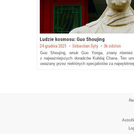
Ludzie kosmosu: Guo Shoujing
Posted on
24 grudnia 2021
by
Sebastian Syty
3k odsłon
Guo Shoujing, wnuk Guo Yonga, znany również 
z najważniejszych doradców Kubilaj Chana. Ten uro
uważany przez niektórych specjalistów za najwybitni
Re
AstroN
Lo