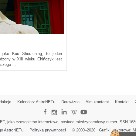
jako Kuo Shou-ching, to jeden
dzony w XIII wieku Chińczyk jest
ejszego …
dakcja
Kalendarz AstroNETu
Darowizna
Almukantarat
Kontakt
ET, jako czasopismo internetowe, posiada międzynarodowy numer ISSN 168
go AstroNETu
Polityka prywatności
© 2000–
2026
Grafiki wektorowe:
M