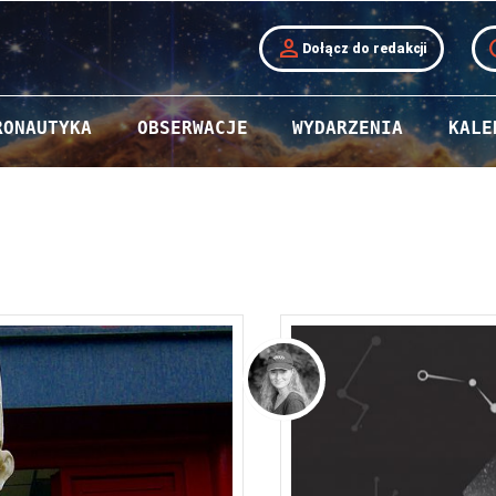
person
t
Dołącz do redakcji
RONAUTYKA
OBSERWACJE
WYDARZENIA
KALE