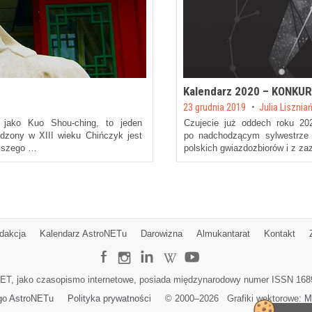
Kalendarz 2020 – KONKU
Posted on
23 grudnia 2019
by
Julia Lisznia
jako Kuo Shou-ching, to jeden
Czujecie już oddech roku 2
dzony w XIII wieku Chińczyk jest
po nadchodzącym sylwestrze b
ejszego …
polskich gwiazdozbiorów i z z
dakcja
Kalendarz AstroNETu
Darowizna
Almukantarat
Kontakt
ET, jako czasopismo internetowe, posiada międzynarodowy numer ISSN 168
go AstroNETu
Polityka prywatności
© 2000–
2026
Grafiki wektorowe:
M