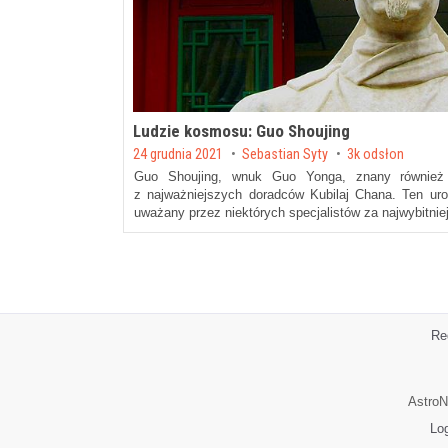
Ludzie kosmosu: Guo Shoujing
Posted on
24 grudnia 2021
by
Sebastian Syty
3k odsłon
Guo Shoujing, wnuk Guo Yonga, znany również 
z najważniejszych doradców Kubilaj Chana. Ten uro
uważany przez niektórych specjalistów za najwybitni
Re
AstroN
Lo