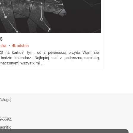
RS
ńska
4k odsłon
020 na karku? Tym, co z pewnością przyda Wam się
ędzie kalendarz. Najlepiej taki z podręczną rozpiską
aznaczonymi wszystkimi …
Zaloguj
9-5592.
agnific