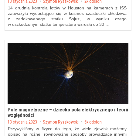
Posted on
13 stycznia 2023
by
Szymon Ryszkowski
2k odsłon
14 grudnia kontrola lotów w Houston na kamerach z ISS
zauważyła wydostające się w kosmos cząsteczki chłodziwa
z zadokowanego statku Sojuz, w wyniku czego
w uszkodzonym statku temperatura wzrosła do 30 …
Pole magnetyczne – dziecko pola elektrycznego i teorii
względności
Posted on
13 stycznia 2023
by
Szymon Ryszkowski
5k odsłon
Przywykliśmy w fizyce do tego, że wiele zjawisk możemy
opisać na różne, równoważne sposoby prowadzące innymi