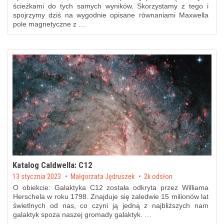
ścieżkami do tych samych wyników. Skorzystamy z tego i
spojrzymy dziś na wygodnie opisane równaniami Maxwella
pole magnetyczne z …
Katalog Caldwella: C12
Posted on
13 stycznia 2023
by
Małgorzata Jędruszek
2k odsłon
O obiekcie: Galaktyka C12 została odkryta przez Williama
Herschela w roku 1798. Znajduje się zaledwie 15 milionów lat
świetlnych od nas, co czyni ją jedną z najbliższych nam
galaktyk spoza naszej gromady galaktyk. …