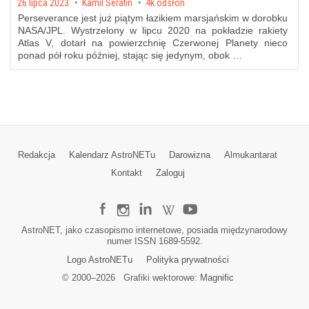
Posted on
26 lipca 2023
by
Kamil Serafin
4k odsłon
Perseverance jest już piątym łazikiem marsjańskim w dorobku
NASA/JPL. Wystrzelony w lipcu 2020 na pokładzie rakiety
Atlas V, dotarł na powierzchnię Czerwonej Planety nieco
ponad pół roku później, stając się jedynym, obok …
Redakcja
Kalendarz AstroNETu
Darowizna
Almukantarat
Kontakt
Zaloguj
AstroNET, jako czasopismo internetowe, posiada międzynarodowy
numer ISSN 1689-5592.
Logo AstroNETu
Polityka prywatności
© 2000–
2026
Grafiki wektorowe:
Magnific