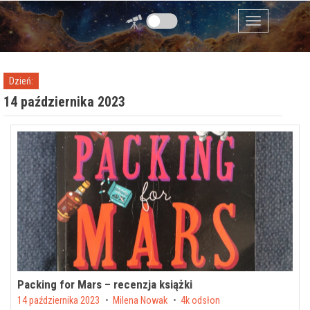
Przejdź do zawartości
Menu
Dzień:
14 października 2023
Packing for Mars – recenzja książki
Posted on
14 października 2023
by
Milena Nowak
4k odsłon