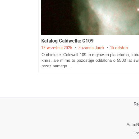
Katalog Caldwella: C109
Posted on
13 września 2025
by
Zuzanna Jurek
1k odsłon
O obiekcie: Caldwell 109 to mgławica planetarna, któr
km/s, ale mimo to pozostaje oddalona o 5500 lat świ
przez samego …
Re
AstroN
Lo