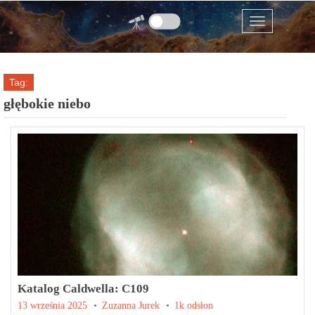
Przejdź do zawartości
Menu
Tag:
głębokie niebo
Katalog Caldwella: C109
Posted on
13 września 2025
by
Zuzanna Jurek
1k odsłon