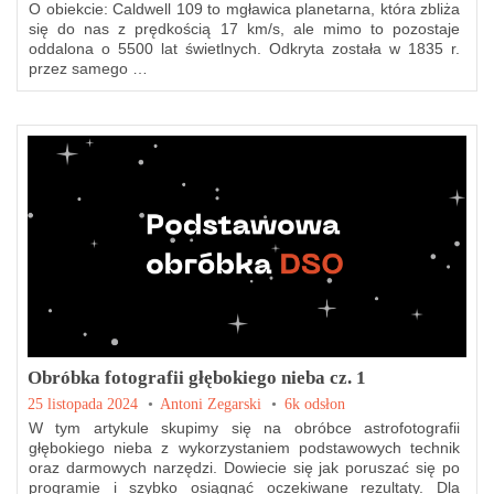
O obiekcie: Caldwell 109 to mgławica planetarna, która zbliża
się do nas z prędkością 17 km/s, ale mimo to pozostaje
oddalona o 5500 lat świetlnych. Odkryta została w 1835 r.
przez samego …
Obróbka fotografii głębokiego nieba cz. 1
Posted on
25 listopada 2024
by
Antoni Zegarski
6k odsłon
W tym artykule skupimy się na obróbce astrofotografii
głębokiego nieba z wykorzystaniem podstawowych technik
oraz darmowych narzędzi. Dowiecie się jak poruszać się po
programie i szybko osiągnąć oczekiwane rezultaty. Dla