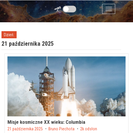
Przejdź do zawartości
Menu
Dzień:
21 października 2025
Misje kosmiczne XX wieku: Columbia
Posted on
21 października 2025
by
Bruno Piechota
2k odsłon