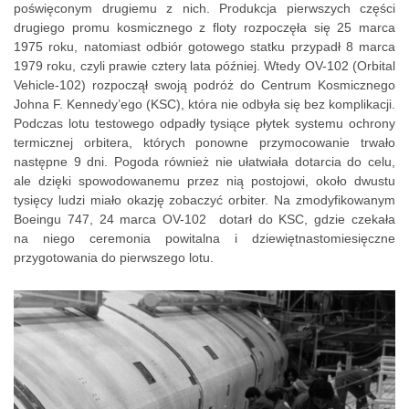
poświęconym drugiemu z nich. Produkcja pierwszych części
drugiego promu kosmicznego z floty rozpoczęła się 25 marca
1975 roku, natomiast odbiór gotowego statku przypadł 8 marca
1979 roku, czyli prawie cztery lata później. Wtedy OV-102 (Orbital
Vehicle-102) rozpoczął swoją podróż do Centrum Kosmicznego
Johna F. Kennedy’ego (KSC), która nie odbyła się bez komplikacji.
Podczas lotu testowego odpadły tysiące płytek systemu ochrony
termicznej orbitera, których ponowne przymocowanie trwało
następne 9 dni. Pogoda również nie ułatwiała dotarcia do celu,
ale dzięki spowodowanemu przez nią postojowi, około dwustu
tysięcy ludzi miało okazję zobaczyć orbiter. Na zmodyfikowanym
Boeingu 747, 24 marca OV-102 dotarł do KSC, gdzie czekała
na niego ceremonia powitalna i dziewiętnastomiesięczne
przygotowania do pierwszego lotu.