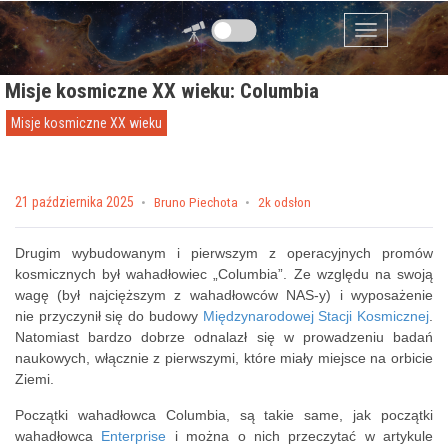
Przejdź do zawartości
Menu
Misje kosmiczne XX wieku: Columbia
Misje kosmiczne XX wieku
Posted on
21 października 2025
by
Bruno Piechota
2k odsłon
Drugim wybudowanym i pierwszym z operacyjnych promów
kosmicznych był wahadłowiec „Columbia”. Ze względu na swoją
wagę (był najcięższym z wahadłowców NAS-y) i wyposażenie
nie przyczynił się do budowy
Międzynarodowej Stacji Kosmicznej
.
Natomiast bardzo dobrze odnalazł się w prowadzeniu badań
naukowych, włącznie z pierwszymi, które miały miejsce na orbicie
Ziemi.
Początki wahadłowca Columbia, są takie same, jak początki
wahadłowca
Enterprise
i można o nich przeczytać w artykule