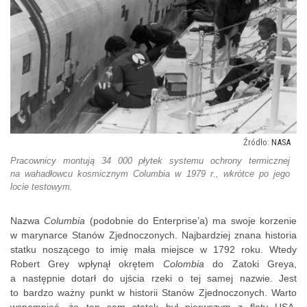
NASA
Pracownicy montują 34 000 płytek systemu ochrony termicznej
na wahadłowcu kosmicznym Columbia w 1979 r., wkrótce po jego
locie testowym.
Nazwa
Columbia
(podobnie do Enterprise’a) ma swoje korzenie
w marynarce Stanów Zjednoczonych. Najbardziej znana historia
statku noszącego to imię mała miejsce w 1792 roku. Wtedy
Robert Grey wpłynął okrętem
Colombia
do Zatoki Greya,
a następnie dotarł do ujścia rzeki o tej samej nazwie. Jest
to bardzo ważny punkt w historii Stanów Zjednoczonych. Warto
wspomnieć, że ten sam statek był pierwszym z floty USA,