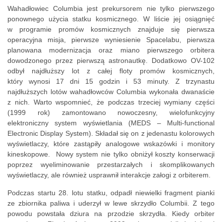
Wahadłowiec Columbia jest prekursorem nie tylko pierwszego
ponownego użycia statku kosmicznego. W liście jej osiągnięć
w programie promów kosmicznych znajduje się pierwsza
operacyjna misja, pierwsze wyniesienie Spacelabu, pierwsza
planowana modernizacja oraz miano pierwszego orbitera
dowodzonego przez pierwszą astronautkę. Dodatkowo OV-102
odbył najdłuższy lot z całej floty promów kosmicznych,
który wynosi 17 dni 15 godzin i 53 minuty. Z trzynastu
najdłuższych lotów wahadłowców Columbia wykonała dwanaście
z nich. Warto wspomnieć, że podczas trzeciej wymiany części
(1999 rok) zamontowano nowoczesny, wielofunkcyjny
elektroniczny system wyświetlania (MEDS – Multi-functional
Electronic Display System). Składał się on z jedenastu kolorowych
wyświetlaczy, które zastąpiły analogowe wskazówki i monitory
kineskopowe. Nowy system nie tylko obniżył koszty konserwacji
poprzez wyeliminowanie przestarzałych i skomplikowanych
wyświetlaczy, ale również usprawnił interakcje załogi z orbiterem.
Podczas startu 28. lotu statku, odpadł niewielki fragment pianki
ze zbiornika paliwa i uderzył w lewe skrzydło Columbii. Z tego
powodu powstała dziura na przodzie skrzydła. Kiedy orbiter