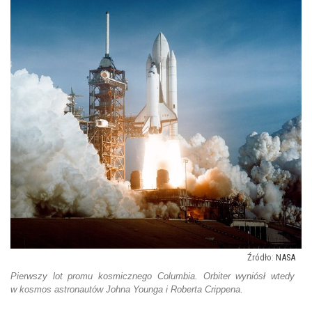
NASA
Pierwszy lot promu kosmicznego Columbia. Orbiter wyniósł wtedy
w kosmos astronautów Johna Younga i Roberta Crippena.