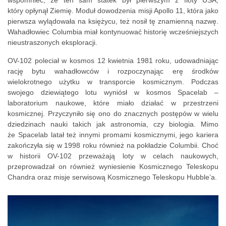
który opłynął Ziemię. Moduł dowodzenia misji Apollo 11, która jako
pierwsza wylądowała na księżycu, też nosił tę znamienną nazwę.
Wahadłowiec Columbia miał kontynuować historię wcześniejszych
nieustraszonych eksploracji.
OV-102 poleciał w kosmos 12 kwietnia 1981 roku, udowadniając
rację bytu wahadłowców i rozpoczynając erę środków
wielokrotnego użytku w transporcie kosmicznym. Podczas
swojego dziewiątego lotu wyniósł w kosmos Spacelab –
laboratorium naukowe, które miało działać w przestrzeni
kosmicznej. Przyczyniło się ono do znacznych postępów w wielu
dziedzinach nauki takich jak astronomia, czy biologia. Mimo
że Spacelab latał też innymi promami kosmicznymi, jego kariera
zakończyła się w 1998 roku również na pokładzie Columbii. Choć
w historii OV-102 przeważają loty w celach naukowych,
przeprowadzał on również wyniesienie Kosmicznego Teleskopu
Chandra oraz misje serwisową Kosmicznego Teleskopu Hubble’a.