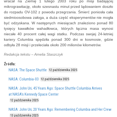
wracał na Ziemię 1 lutego 2003 roku po misji badającej
mikrograwitację, około szesnastu minut przed lądowaniem doszło
do rozpadu OV-102 z powodu przegrzania. Śmierć poniosła cała
siedmioosobowa załoga, a duża część eksperymentów nie mogła
być odzyskana. W następnych miesiącach znaleziono ponad 80
tysięcy kawałków wahadłowca, których łączna masa wynosi
niecałe 40 procent całej wagi statku. Podczas swojej 24-letniej
kariery Columbia spędziła ponad 300 dni w kosmosie, gdzie
odbyła 28 misji i przeleciała około 200 milionów kilometrów.
Redakcja tekstu – Amelia Staszczyk
Źródła:
NASA: The Space Shuttle
12 października 2025
NASA: Columbia-03
12 października 2025
NASA: John Uri; 45 Years Ago: Space Shuttle Columbia Arrives
at NASA’s Kennedy Space Center
12 października 2025
NASA: John Uri; 20 Years Ago: Remembering Columbia and Her Crew
13 października 2025