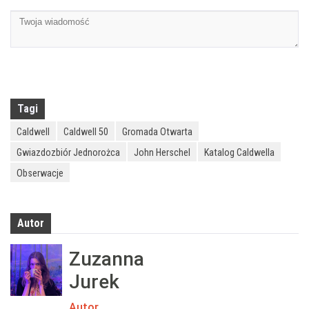
Tagi
Caldwell
Caldwell 50
Gromada Otwarta
Gwiazdozbiór Jednorożca
John Herschel
Katalog Caldwella
Obserwacje
Autor
Zuzanna
Jurek
Autor