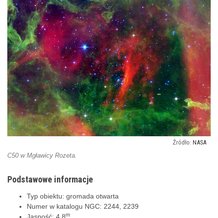
NASA
C50 w Mgławicy Rozeta.
Podstawowe informacje
Typ obiektu: gromada otwarta
Numer w katalogu NGC: 2244, 2239
m
Jasność: 4,8