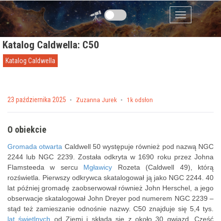
Przejdź do zawartości
Menu
Katalog Caldwella: C50
Katalog Caldwella
Posted on
23 października 2025
by
Zuzanna Jurek
1k odsłon
O obiekcie
Gromada otwarta
Caldwell 50 występuje również pod nazwą NGC
2244 lub NGC 2239. Została odkryta w 1690 roku przez Johna
Flamsteeda w sercu
Mgławicy
Rozeta (Caldwell 49), którą
rozświetla. Pierwszy odkrywca skatalogował ją jako NGC 2244. 40
lat później gromadę zaobserwował również John Herschel, a jego
obserwacje skatalogował John Dreyer pod numerem NGC 2239 –
stąd też zamieszanie odnośnie nazwy. C50 znajduje się 5,4 tys.
lat świetlnych
od Ziemi i składa się z około 30 gwiazd. Część