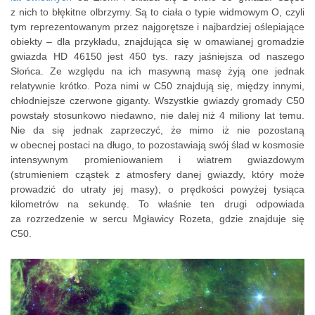
z nich to błękitne olbrzymy. Są to ciała o typie widmowym O, czyli
tym reprezentowanym przez najgorętsze i najbardziej oślepiające
obiekty – dla przykładu, znajdująca się w omawianej gromadzie
gwiazda HD 46150 jest 450 tys. razy jaśniejsza od naszego
Słońca. Ze względu na ich masywną masę żyją one jednak
relatywnie krótko. Poza nimi w C50 znajdują się, między innymi,
chłodniejsze czerwone giganty. Wszystkie gwiazdy gromady C50
powstały stosunkowo niedawno, nie dalej niż 4 miliony lat temu.
Nie da się jednak zaprzeczyć, że mimo iż nie pozostaną
w obecnej postaci na długo, to pozostawiają swój ślad w kosmosie
intensywnym promieniowaniem i wiatrem gwiazdowym
(strumieniem cząstek z atmosfery danej gwiazdy, który może
prowadzić do utraty jej masy), o prędkości powyżej tysiąca
kilometrów na sekundę. To właśnie ten drugi odpowiada
za rozrzedzenie w sercu Mgławicy Rozeta, gdzie znajduje się
C50.