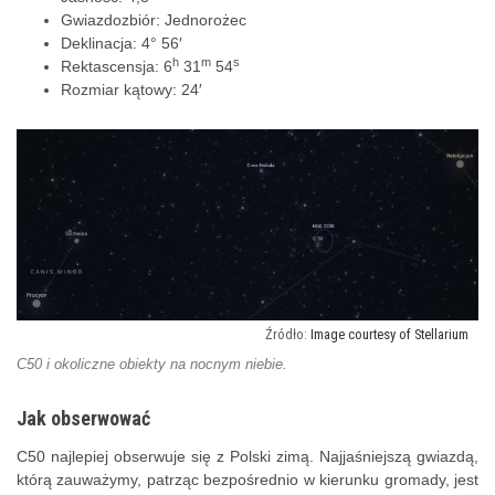
Gwiazdozbiór: Jednorożec
Deklinacja: 4° 56′
h
m
s
Rektascensja: 6
31
54
Rozmiar kątowy: 24′
Image courtesy of Stellarium
C50 i okoliczne obiekty na nocnym niebie.
Jak obserwować
C50 najlepiej obserwuje się z Polski zimą. Najjaśniejszą gwiazdą,
którą zauważymy, patrząc bezpośrednio w kierunku gromady, jest