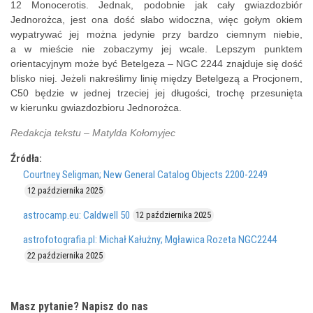
12 Monocerotis. Jednak, podobnie jak cały gwiazdozbiór
Jednorożca, jest ona dość słabo widoczna, więc gołym okiem
wypatrywać jej można jedynie przy bardzo ciemnym niebie,
a w mieście nie zobaczymy jej wcale. Lepszym punktem
orientacyjnym może być Betelgeza – NGC 2244 znajduje się dość
blisko niej. Jeżeli nakreślimy linię między Betelgezą a Procjonem,
C50 będzie w jednej trzeciej jej długości, trochę przesunięta
w kierunku gwiazdozbioru Jednorożca.
Redakcja tekstu – Matylda Kołomyjec
Źródła:
Courtney Seligman; New General Catalog Objects 2200-2249
12 października 2025
astrocamp.eu: Caldwell 50
12 października 2025
astrofotografia.pl: Michał Kałużny; Mgławica Rozeta NGC2244
22 października 2025
Masz pytanie? Napisz do nas