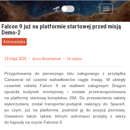
Przejdź do zawartości
Menu
Falcon 9 już na platformie startowej przed misją
Demo-2
Astronautyka
Posted on
23 maja 2020
by
Anna Wizerkaniuk
3k odsłon
Przygotowania do pierwszego lotu załogowego z przylądka
Canaveral od czasów wahadłowców ciągle trwają. W ubiegły
czwartek rakieta Falcon 9 ze statkiem załogowym Dragon
opuściła budynek montażowy i została przetransportowana
na platformę startową kompleksu 39A. Do przewiezienia rakiety
wykorzystany został transporter-podajnik należący do SpaceX,
po czym, już na platformie, podniósł ją do pozycji pionowej.
Ustawiono także rękaw, którym astronauci przejdą z wieży
do kapsuły na szycie Falcona 9.