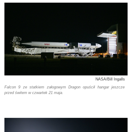
NASA/Bill Ingalls
Falcon 9 ze statkiem załogowym Dragon opuścił hangar jeszcze
przed świtem w czwartek 21 maja.