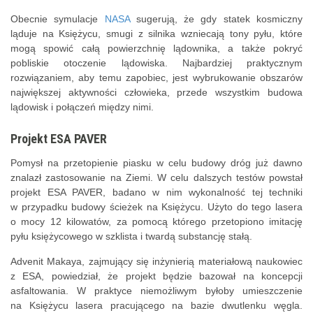
Obecnie symulacje
NASA
sugerują, że gdy statek kosmiczny
ląduje na Księżycu, smugi z silnika wzniecają tony pyłu, które
mogą spowić całą powierzchnię lądownika, a także pokryć
pobliskie otoczenie lądowiska. Najbardziej praktycznym
rozwiązaniem, aby temu zapobiec, jest wybrukowanie obszarów
największej aktywności człowieka, przede wszystkim budowa
lądowisk i połączeń między nimi.
Projekt ESA PAVER
Pomysł na przetopienie piasku w celu budowy dróg już dawno
znalazł zastosowanie na Ziemi. W celu dalszych testów powstał
projekt ESA PAVER, badano w nim wykonalność tej techniki
w przypadku budowy ścieżek na Księżycu. Użyto do tego lasera
o mocy 12 kilowatów, za pomocą którego przetopiono imitację
pyłu księżycowego w szklista i twardą substancję stałą.
Advenit Makaya, zajmujący się inżynierią materiałową naukowiec
z ESA, powiedział, że projekt będzie bazował na koncepcji
asfaltowania. W praktyce niemożliwym byłoby umieszczenie
na Księżycu lasera pracującego na bazie dwutlenku węgla.