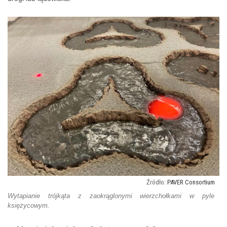
PAVER Consortium
Wytapianie trójkąta z zaokrąglonymi wierzchołkami w pyle
księżycowym.