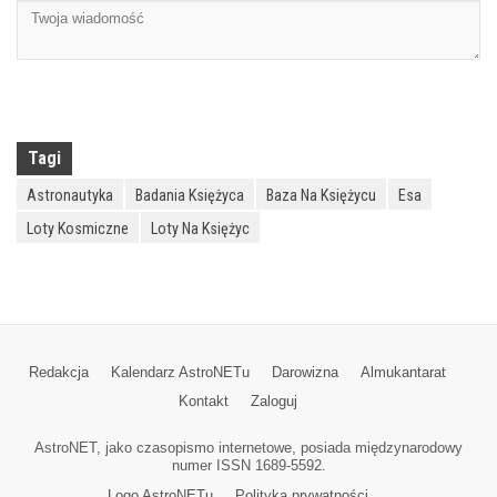
Tagi
Astronautyka
Badania Księżyca
Baza Na Księżycu
Esa
Loty Kosmiczne
Loty Na Księżyc
Redakcja
Kalendarz AstroNETu
Darowizna
Almukantarat
Kontakt
Zaloguj
AstroNET, jako czasopismo internetowe, posiada międzynarodowy
numer ISSN 1689-5592.
Logo AstroNETu
Polityka prywatności