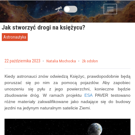
Przejdź do zawartości
Menu
Jak stworzyć drogi na księżycu?
Astronautyka
Posted on
22 października 2023
by
Natalia Mochocka
2k odsłon
Kiedy astronauci znów odwiedzą Księżyc, prawdopodobnie będą
poruszać się po nim za pomocą pojazdów. Aby zapobiec
unoszeniu się pyłu z jego powierzchni, konieczne będzie
zbudowanie dróg. W ramach projektu
ESA
PAVER testowano
różne materiały zakwalifikowane jako nadające się do budowy
jezdni na jedynym naturalnym satelicie Ziemi.