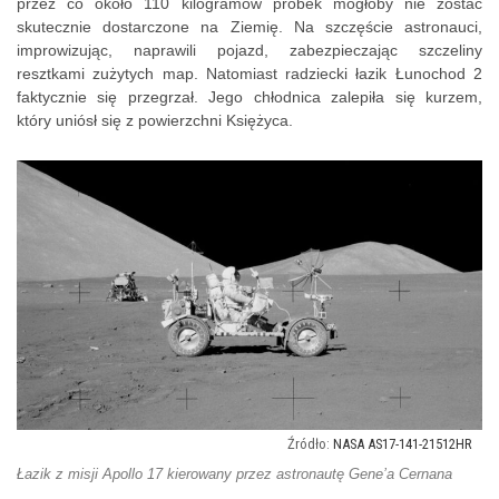
przez co około 110 kilogramów próbek mogłoby nie zostać
skutecznie dostarczone na Ziemię. Na szczęście astronauci,
improwizując, naprawili pojazd, zabezpieczając szczeliny
resztkami zużytych map. Natomiast radziecki łazik Łunochod 2
faktycznie się przegrzał. Jego chłodnica zalepiła się kurzem,
który uniósł się z powierzchni Księżyca.
NASA AS17-141-21512HR
Łazik z misji Apollo 17 kierowany przez astronautę Gene’a Cernana