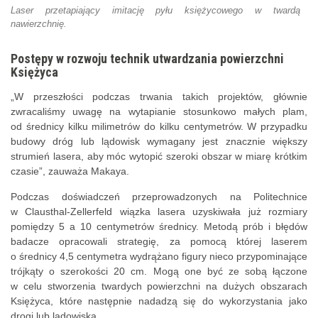
Laser przetapiający imitację pyłu księżycowego w twardą
nawierzchnię.
Postępy w rozwoju technik utwardzania powierzchni
Księżyca
„W przeszłości podczas trwania takich projektów, głównie
zwracaliśmy uwagę na wytapianie stosunkowo małych plam,
od średnicy kilku milimetrów do kilku centymetrów. W przypadku
budowy dróg lub lądowisk wymagany jest znacznie większy
strumień lasera, aby móc wytopić szeroki obszar w miarę krótkim
czasie”, zauważa Makaya.
Podczas doświadczeń przeprowadzonych na Politechnice
w Clausthal-Zellerfeld wiązka lasera uzyskiwała już rozmiary
pomiędzy 5 a 10 centymetrów średnicy. Metodą prób i błędów
badacze opracowali strategię, za pomocą której laserem
o średnicy 4,5 centymetra wydrążano figury nieco przypominające
trójkąty o szerokości 20 cm. Mogą one być ze sobą łączone
w celu stworzenia twardych powierzchni na dużych obszarach
Księżyca, które następnie nadadzą się do wykorzystania jako
drogi lub lądowiska.