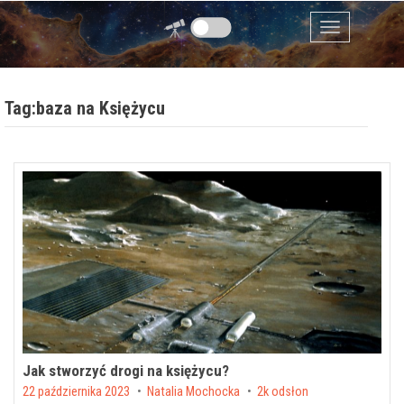
Przejdź do zawartości
Menu
Tag:baza na Księżycu
Jak stworzyć drogi na księżycu?
Posted on
22 października 2023
by
Natalia Mochocka
2k odsłon