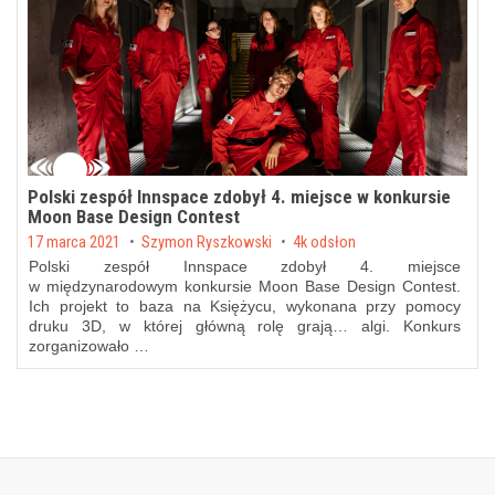
Polski zespół Innspace zdobył 4. miejsce w konkursie
Moon Base Design Contest
Posted on
17 marca 2021
by
Szymon Ryszkowski
4k odsłon
Polski zespół Innspace zdobył 4. miejsce
w międzynarodowym konkursie Moon Base Design Contest.
Ich projekt to baza na Księżycu, wykonana przy pomocy
druku 3D, w której główną rolę grają… algi. Konkurs
zorganizowało …