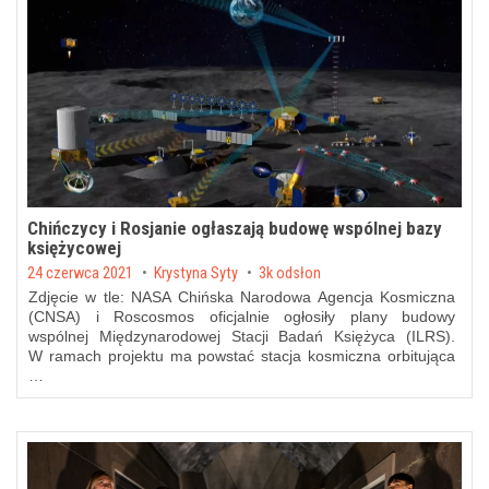
Chińczycy i Rosjanie ogłaszają budowę wspólnej bazy
księżycowej
Posted on
24 czerwca 2021
by
Krystyna Syty
3k odsłon
Zdjęcie w tle: NASA Chińska Narodowa Agencja Kosmiczna
(CNSA) i Roscosmos oficjalnie ogłosiły plany budowy
wspólnej Międzynarodowej Stacji Badań Księżyca (ILRS).
W ramach projektu ma powstać stacja kosmiczna orbitująca
…