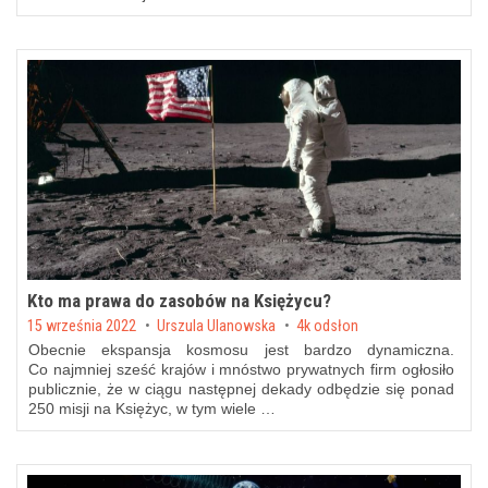
Kto ma prawa do zasobów na Księżycu?
Posted on
15 września 2022
by
Urszula Ulanowska
4k odsłon
Obecnie ekspansja kosmosu jest bardzo dynamiczna.
Co najmniej sześć krajów i mnóstwo prywatnych firm ogłosiło
publicznie, że w ciągu następnej dekady odbędzie się ponad
250 misji na Księżyc, w tym wiele …