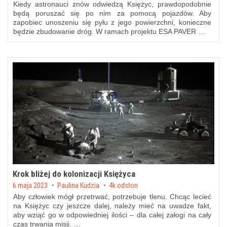
Kiedy astronauci znów odwiedzą Księżyc, prawdopodobnie
będą poruszać się po nim za pomocą pojazdów. Aby
zapobiec unoszeniu się pyłu z jego powierzchni, konieczne
będzie zbudowanie dróg. W ramach projektu ESA PAVER …
Krok bliżej do kolonizacji Księżyca
Posted on
6 maja 2023
by
Paulina Kudzia
4k odsłon
Aby człowiek mógł przetrwać, potrzebuje tlenu. Chcąc lecieć
na Księżyc czy jeszcze dalej, należy mieć na uwadze fakt,
aby wziąć go w odpowiedniej ilości – dla całej załogi na cały
czas trwania misji. …