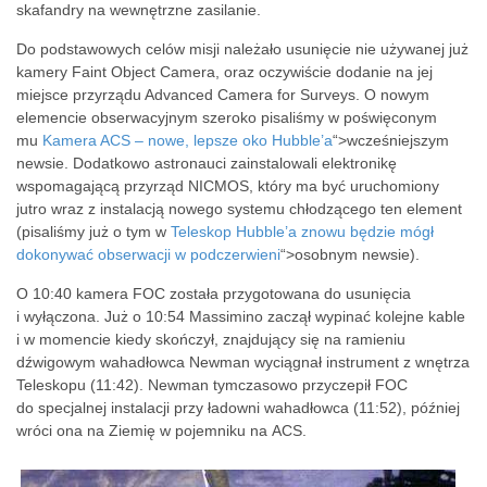
skafandry na wewnętrzne zasilanie.
Do podstawowych celów misji należało usunięcie nie używanej już
kamery Faint Object Camera, oraz oczywiście dodanie na jej
miejsce przyrządu Advanced Camera for Surveys. O nowym
elemencie obserwacyjnym szeroko pisaliśmy w poświęconym
mu
Kamera ACS – nowe, lepsze oko Hubble’a
“>wcześniejszym
newsie. Dodatkowo astronauci zainstalowali elektronikę
wspomagającą przyrząd NICMOS, który ma być uruchomiony
jutro wraz z instalacją nowego systemu chłodzącego ten element
(pisaliśmy już o tym w
Teleskop Hubble’a znowu będzie mógł
dokonywać obserwacji w podczerwieni
“>osobnym newsie).
O 10:40 kamera FOC została przygotowana do usunięcia
i wyłączona. Już o 10:54 Massimino zaczął wypinać kolejne kable
i w momencie kiedy skończył, znajdujący się na ramieniu
dźwigowym wahadłowca Newman wyciągnał instrument z wnętrza
Teleskopu (11:42). Newman tymczasowo przyczepił FOC
do specjalnej instalacji przy ładowni wahadłowca (11:52), później
wróci ona na Ziemię w pojemniku na ACS.