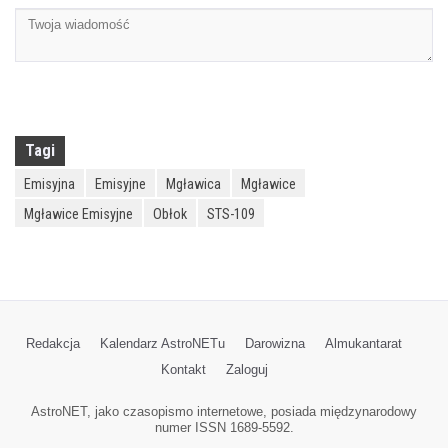
Tagi
Emisyjna
Emisyjne
Mgławica
Mgławice
Mgławice Emisyjne
Obłok
STS-109
Redakcja
Kalendarz AstroNETu
Darowizna
Almukantarat
Kontakt
Zaloguj
AstroNET, jako czasopismo internetowe, posiada międzynarodowy
numer ISSN 1689-5592.