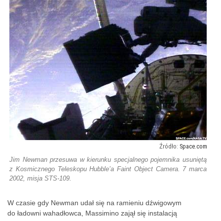
Space.com
Jim Newman przesuwa w kierunku specjalnego pojemnika usuniętą
z Kosmicznego Teleskopu Hubble’a Faint Object Camera. 7 marca
2002, misja STS-109.
W czasie gdy Newman udał się na ramieniu dźwigowym
do ładowni wahadłowca, Massimino zajął się instalacją