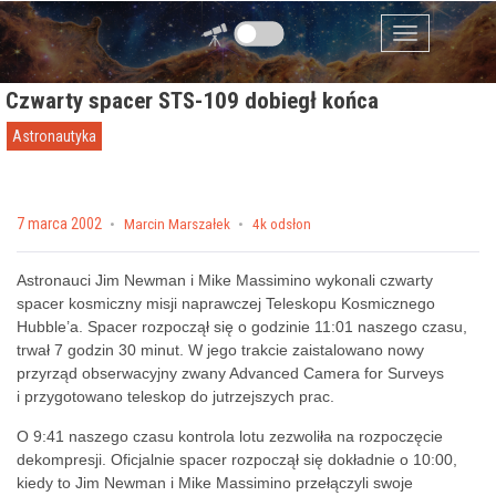
Przejdź do zawartości
Menu
Czwarty spacer STS-109 dobiegł końca
Astronautyka
Posted on
7 marca 2002
by
Marcin Marszałek
4k odsłon
Astronauci Jim Newman i Mike Massimino wykonali czwarty
spacer kosmiczny misji naprawczej Teleskopu Kosmicznego
Hubble’a. Spacer rozpoczął się o godzinie 11:01 naszego czasu,
trwał 7 godzin 30 minut. W jego trakcie zaistalowano nowy
przyrząd obserwacyjny zwany Advanced Camera for Surveys
i przygotowano teleskop do jutrzejszych prac.
O 9:41 naszego czasu kontrola lotu zezwoliła na rozpoczęcie
dekompresji. Oficjalnie spacer rozpoczął się dokładnie o 10:00,
kiedy to Jim Newman i Mike Massimino przełączyli swoje