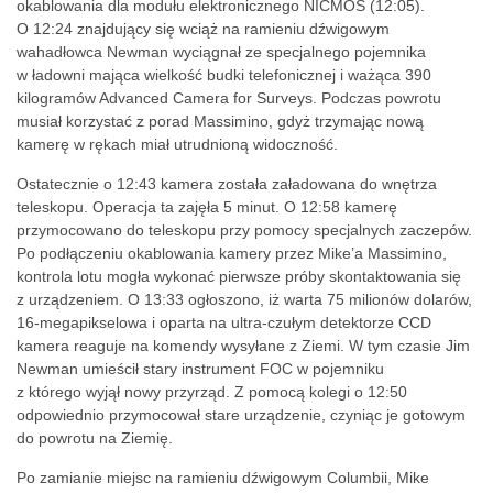
okablowania dla modułu elektronicznego NICMOS (12:05).
O 12:24 znajdujący się wciąż na ramieniu dźwigowym
wahadłowca Newman wyciągnał ze specjalnego pojemnika
w ładowni mająca wielkość budki telefonicznej i ważąca 390
kilogramów Advanced Camera for Surveys. Podczas powrotu
musiał korzystać z porad Massimino, gdyż trzymając nową
kamerę w rękach miał utrudnioną widoczność.
Ostatecznie o 12:43 kamera została załadowana do wnętrza
teleskopu. Operacja ta zajęła 5 minut. O 12:58 kamerę
przymocowano do teleskopu przy pomocy specjalnych zaczepów.
Po podłączeniu okablowania kamery przez Mike’a Massimino,
kontrola lotu mogła wykonać pierwsze próby skontaktowania się
z urządzeniem. O 13:33 ogłoszono, iż warta 75 milionów dolarów,
16-megapikselowa i oparta na ultra-czułym detektorze CCD
kamera reaguje na komendy wysyłane z Ziemi. W tym czasie Jim
Newman umieścił stary instrument FOC w pojemniku
z którego wyjął nowy przyrząd. Z pomocą kolegi o 12:50
odpowiednio przymocował stare urządzenie, czyniąc je gotowym
do powrotu na Ziemię.
Po zamianie miejsc na ramieniu dźwigowym Columbii, Mike