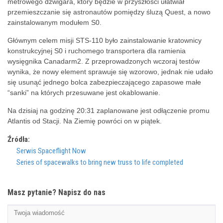
metrowego dźwigara, który będzie w przyszłości ułatwiał
przemieszczanie się astronautów pomiędzy śluzą Quest, a nowo
zainstalowanym modułem S0.
Głównym celem misji STS-110 było zainstalowanie kratownicy
konstrukcyjnej S0 i ruchomego transportera dla ramienia
wysięgnika Canadarm2. Z przeprowadzonych wczoraj testów
wynika, że nowy element sprawuje się wzorowo, jednak nie udało
się usunąć jednego bolca zabezpieczającego zapasowe małe
“sanki” na których przesuwane jest okablowanie.
Na dzisiaj na godzinę 20:31 zaplanowane jest odłączenie promu
Atlantis od Stacji. Na Ziemię powróci on w piątek.
Źródła:
Serwis Spaceflight Now
Series of spacewalks to bring new truss to life completed
Masz pytanie? Napisz do nas