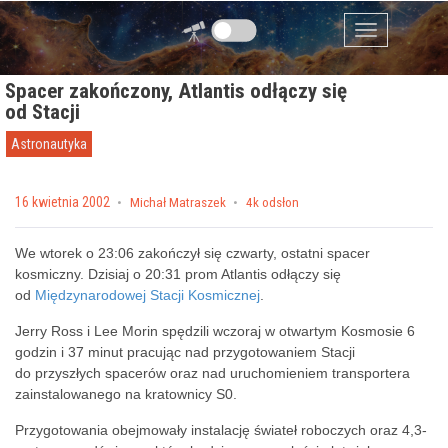
Przejdź do zawartości
Menu
Spacer zakończony, Atlantis odłączy się
od Stacji
Astronautyka
Posted on
16 kwietnia 2002
by
Michał Matraszek
4k odsłon
We wtorek o 23:06 zakończył się czwarty, ostatni spacer
kosmiczny. Dzisiaj o 20:31 prom Atlantis odłączy się
od
Międzynarodowej Stacji Kosmicznej
.
Jerry Ross i Lee Morin spędzili wczoraj w otwartym Kosmosie 6
godzin i 37 minut pracując nad przygotowaniem Stacji
do przyszłych spacerów oraz nad uruchomieniem transportera
zainstalowanego na kratownicy S0.
Przygotowania obejmowały instalację świateł roboczych oraz 4,3-