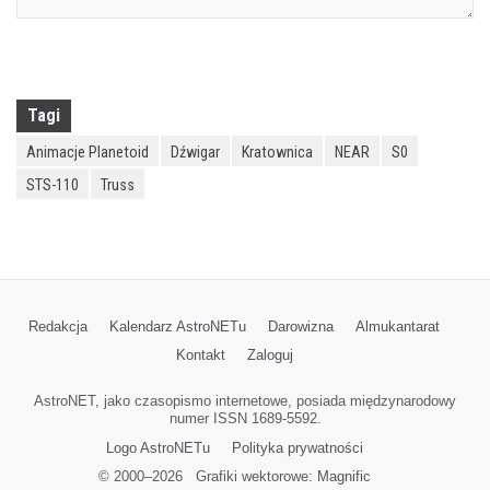
Tagi
Animacje Planetoid
Dźwigar
Kratownica
NEAR
S0
STS-110
Truss
Redakcja
Kalendarz AstroNETu
Darowizna
Almukantarat
Kontakt
Zaloguj
AstroNET, jako czasopismo internetowe, posiada międzynarodowy
numer ISSN 1689-5592.
Logo AstroNETu
Polityka prywatności
© 2000–
2026
Grafiki wektorowe:
Magnific