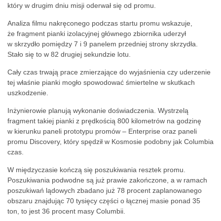
który w drugim dniu misji oderwał się od promu.
Analiza filmu nakręconego podczas startu promu wskazuje,
że fragment pianki izolacyjnej głównego zbiornika uderzył
w skrzydło pomiędzy 7 i 9 panelem przedniej strony skrzydła.
Stało się to w 82 drugiej sekundzie lotu.
Cały czas trwają prace zmierzające do wyjaśnienia czy uderzenie
tej właśnie pianki mogło spowodować śmiertelne w skutkach
uszkodzenie.
Inżynierowie planują wykonanie doświadczenia. Wystrzelą
fragment takiej pianki z prędkością 800 kilometrów na godzinę
w kierunku paneli prototypu promów – Enterprise oraz paneli
promu Discovery, który spędził w Kosmosie podobny jak Columbia
czas.
W międzyczasie kończą się poszukiwania resztek promu.
Poszukiwania podwodne są już prawie zakończone, a w ramach
poszukiwań lądowych zbadano już 78 procent zaplanowanego
obszaru znajdując 70 tysięcy części o łącznej masie ponad 35
ton, to jest 36 procent masy Columbii.