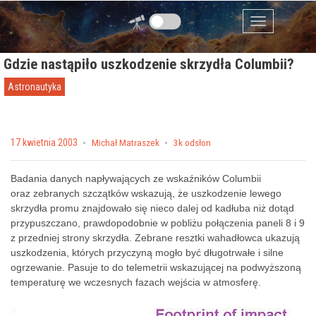
Przejdź do zawartości
Menu
Gdzie nastąpiło uszkodzenie skrzydła Columbii?
Astronautyka
Posted on
17 kwietnia 2003
by
Michał Matraszek
3k odsłon
Badania danych napływających ze wskaźników Columbii
oraz zebranych szczątków wskazują, że uszkodzenie lewego
skrzydła promu znajdowało się nieco dalej od kadłuba niż dotąd
przypuszczano, prawdopodobnie w pobliżu połączenia paneli 8 i 9
z przedniej strony skrzydła. Zebrane resztki wahadłowca ukazują
uszkodzenia, których przyczyną mogło być długotrwałe i silne
ogrzewanie. Pasuje to do telemetrii wskazującej na podwyższoną
temperaturę we wczesnych fazach wejścia w atmosferę.