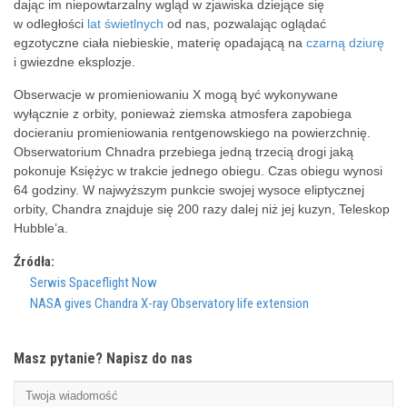
dając im niepowtarzalny wgląd w zjawiska dziejące się
w odległości
lat świetlnych
od nas, pozwalając oglądać
egzotyczne ciała niebieskie, materię opadającą na
czarną dziurę
i gwiezdne eksplozje.
Obserwacje w promieniowaniu X mogą być wykonywane
wyłącznie z orbity, ponieważ ziemska atmosfera zapobiega
docieraniu promieniowania rentgenowskiego na powierzchnię.
Obserwatorium Chnadra przebiega jedną trzecią drogi jaką
pokonuje Księżyc w trakcie jednego obiegu. Czas obiegu wynosi
64 godziny. W najwyższym punkcie swojej wysoce eliptycznej
orbity, Chandra znajduje się 200 razy dalej niż jej kuzyn, Teleskop
Hubble’a.
Źródła:
Serwis Spaceflight Now
NASA gives Chandra X-ray Observatory life extension
Masz pytanie? Napisz do nas