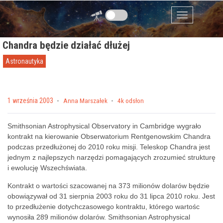
Przejdź do zawartości
Menu
Chandra będzie działać dłużej
Astronautyka
Posted on
1 września 2003
by
Anna Marszałek
4k odsłon
Smithsonian Astrophysical Observatory in Cambridge wygrało
kontrakt na kierowanie Obserwatorium Rentgenowskim Chandra
podczas przedłużonej do 2010 roku misji. Teleskop Chandra jest
jednym z najlepszych narzędzi pomagających zrozumieć strukturę
i ewolucję Wszechświata.
Kontrakt o wartości szacowanej na 373 milionów dolarów będzie
obowiązywał od 31 sierpnia 2003 roku do 31 lipca 2010 roku. Jest
to przedłużenie dotychczasowego kontraktu, którego wartośc
wynosiła 289 milionów dolarów. Smithsonian Astrophysical