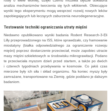
rosły o wiele wolniej, dzięki czemu możliwa będzie dokładna
analiza mechanizmów tworzenia się tych włókienek. Obiecujące
wyniki tego eksperymentu mogą wesprzeć rozwój nowych leków
zapobiegających lub leczących zaburzenia neurodegeneracyjne.
Testowanie techniki ograniczania utraty mięśni
Niedawno opublikowano wyniki badania Rodent Research-3-Eli
Lilly przeprowadzonego na ISS, które sprawdzało, czy hamowanie
miostatyny (białka odpowiedzialnego za ograniczenie rozwoju
mięśni) poprzez dostarczenie przeciwciał, może zapobiec utracie
masy mięśni szkieletowych w środowisku mikrograwitacji. Podano
te przeciwciała myszom dzień przed startem, a także po dwóch
i czterech tygodniach przebywania w kosmosie. Co jakiś czas
mierzone były ich siła i skład organizmu. Na koniec myszy były
zamrażane, transportowane na Ziemię, gdzie poddano je dalszym
badaniom.