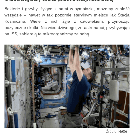
Bakterie i grzyby, żyjące z nami w symbiozie, możemy znaleźć
wszędzie – nawet w tak pozornie sterylnym miejscu jak Stacja
Kosmiczna. Wiele z nich żyje z człowiekiem, przynosząc
pożyteczne skutki. Nic więc dziwnego, że astronauci, przybywając
na ISS, zabierają te mikroorganizmy ze sobą.
NASA