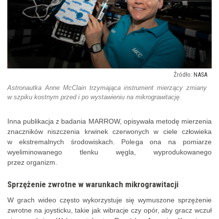
NASA
Astronautka Anne McClain trzymająca instrument mierzący zmiany
w szpiku kostnym przed i po wystawieniu na mikrograwitację.
Inna publikacja z badania MARROW, opisywała metodę mierzenia
znaczników niszczenia krwinek czerwonych w ciele człowieka
w ekstremalnych środowiskach. Polega ona na pomiarze
wyeliminowanego tlenku węgla, wyprodukowanego
przez organizm.
Sprzężenie zwrotne w warunkach mikrograwitacji
W grach wideo często wykorzystuje się wymuszone sprzężenie
zwrotne na joysticku, takie jak wibracje czy opór, aby gracz wczuł