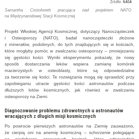
NASA
Samantha Cristoforetti pracująca nad projektem NATO
na Międzynarodowej Stacji Kosmicznej
Projekt Włoskiej Agencji Kosmicznej, dotyczący Nanocząsteczek
i Osteoporozy (NATO), badał nanocząsteczki złożone
z minerałów, podobnych, do tych znajdujących się w kościach,
które mogłyby pomóc w zwalczaniu osteoporozy – zmniejszaniu
się gęstości kości. Wyniki eksperymentu pokazały, że nowy
sposób dostarczania leków wspiera zamianę komórek
macierzystych w osteoblasty, które są odpowiedzialne
za tworzenie się kości. Te rozwiązania mogą się sprawdzić przy
zapobieganiu utracie gęstości kości astronautów podczas
dłuższych lotów kosmicznych, jak również w zwalczaniu
osteoporozy na Ziemi.
Diagnozowanie problemu zdrowotnych u astronautów
wracających z długich misji kosmicznych
Po powrocie pierwszych astronautów na Ziemię zauważono,
że cierpią oni na anemię kosmiczną – schorzenie polegające
na niedoborze czerwonych krwinek, które odpowiadają