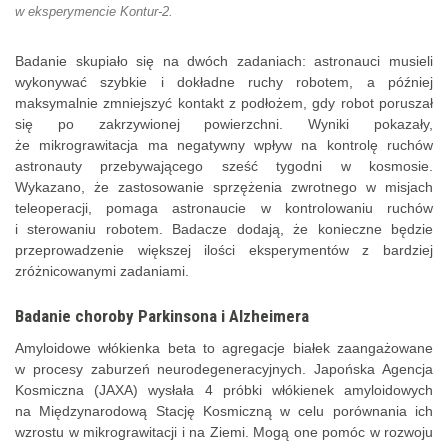
w eksperymencie Kontur-2.
Badanie skupiało się na dwóch zadaniach: astronauci musieli
wykonywać szybkie i dokładne ruchy robotem, a później
maksymalnie zmniejszyć kontakt z podłożem, gdy robot poruszał
się po zakrzywionej powierzchni. Wyniki pokazały,
że mikrograwitacja ma negatywny wpływ na kontrolę ruchów
astronauty przebywającego sześć tygodni w kosmosie.
Wykazano, że zastosowanie sprzężenia zwrotnego w misjach
teleoperacji, pomaga astronaucie w kontrolowaniu ruchów
i sterowaniu robotem. Badacze dodają, że konieczne będzie
przeprowadzenie większej ilości eksperymentów z bardziej
zróżnicowanymi zadaniami.
Badanie choroby Parkinsona i Alzheimera
Amyloidowe włókienka beta to agregacje białek zaangażowane
w procesy zaburzeń neurodegeneracyjnych. Japońska Agencja
Kosmiczna (JAXA) wysłała 4 próbki włókienek amyloidowych
na Międzynarodową Stację Kosmiczną w celu porównania ich
wzrostu w mikrograwitacji i na Ziemi. Mogą one pomóc w rozwoju