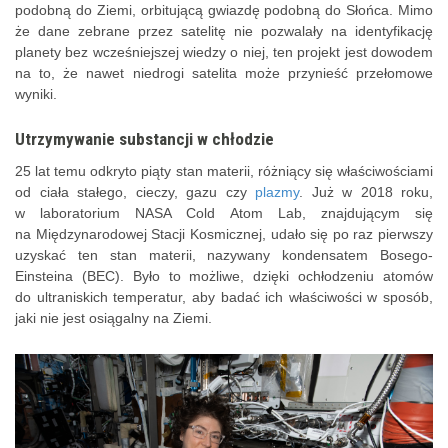
podobną do Ziemi, orbitującą gwiazdę podobną do Słońca. Mimo
że dane zebrane przez satelitę nie pozwalały na identyfikację
planety bez wcześniejszej wiedzy o niej, ten projekt jest dowodem
na to, że nawet niedrogi satelita może przynieść przełomowe
wyniki.
Utrzymywanie substancji w chłodzie
25 lat temu odkryto piąty stan materii, różniący się właściwościami
od ciała stałego, cieczy, gazu czy
plazmy
. Już w 2018 roku,
w laboratorium NASA Cold Atom Lab, znajdującym się
na Międzynarodowej Stacji Kosmicznej, udało się po raz pierwszy
uzyskać ten stan materii, nazywany kondensatem Bosego-
Einsteina (BEC). Było to możliwe, dzięki ochłodzeniu atomów
do ultraniskich temperatur, aby badać ich właściwości w sposób,
jaki nie jest osiągalny na Ziemi.