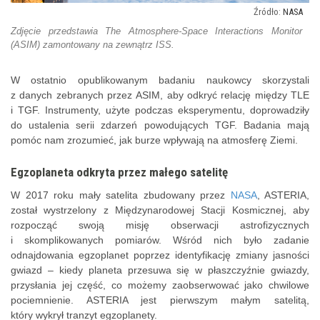
NASA
Zdjęcie przedstawia The Atmosphere-Space Interactions Monitor
(ASIM) zamontowany na zewnątrz ISS.
W ostatnio opublikowanym badaniu naukowcy skorzystali
z danych zebranych przez ASIM, aby odkryć relację między TLE
i TGF. Instrumenty, użyte podczas eksperymentu, doprowadziły
do ustalenia serii zdarzeń powodujących TGF. Badania mają
pomóc nam zrozumieć, jak burze wpływają na atmosferę Ziemi.
Egzoplaneta odkryta przez małego satelitę
W 2017 roku mały satelita zbudowany przez
NASA
, ASTERIA,
został wystrzelony z Międzynarodowej Stacji Kosmicznej, aby
rozpocząć swoją misję obserwacji astrofizycznych
i skomplikowanych pomiarów. Wśród nich było zadanie
odnajdowania egzoplanet poprzez identyfikację zmiany jasności
gwiazd – kiedy planeta przesuwa się w płaszczyźnie gwiazdy,
przysłania jej część, co możemy zaobserwować jako chwilowe
pociemnienie. ASTERIA jest pierwszym małym satelitą,
który wykrył tranzyt egzoplanety.