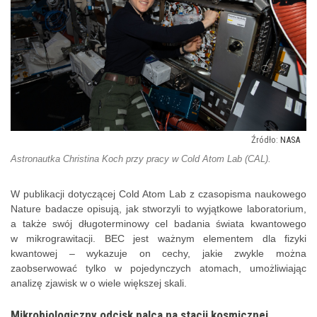
NASA
Astronautka Christina Koch przy pracy w Cold Atom Lab (CAL).
W publikacji dotyczącej Cold Atom Lab z czasopisma naukowego
Nature badacze opisują, jak stworzyli to wyjątkowe laboratorium,
a także swój długoterminowy cel badania świata kwantowego
w mikrograwitacji. BEC jest ważnym elementem dla fizyki
kwantowej – wykazuje on cechy, jakie zwykle można
zaobserwować tylko w pojedynczych atomach, umożliwiając
analizę zjawisk w o wiele większej skali.
Mikrobiologiczny odcisk palca na stacji kosmicznej