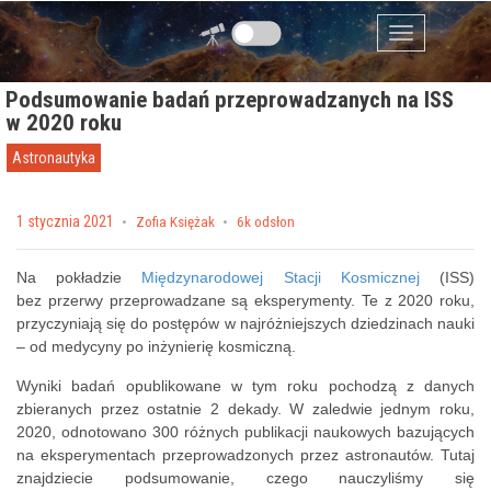
Przejdź do zawartości
Menu
Podsumowanie badań przeprowadzanych na ISS
w 2020 roku
Astronautyka
Posted on
1 stycznia 2021
by
Zofia Księżak
6k odsłon
Na pokładzie
Międzynarodowej Stacji Kosmicznej
(ISS)
bez przerwy przeprowadzane są eksperymenty. Te z 2020 roku,
przyczyniają się do postępów w najróżniejszych dziedzinach nauki
– od medycyny po inżynierię kosmiczną.
Wyniki badań opublikowane w tym roku pochodzą z danych
zbieranych przez ostatnie 2 dekady. W zaledwie jednym roku,
2020, odnotowano 300 różnych publikacji naukowych bazujących
na eksperymentach przeprowadzonych przez astronautów. Tutaj
znajdziecie podsumowanie, czego nauczyliśmy się