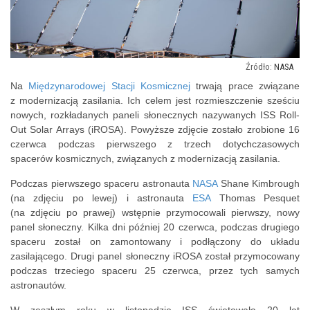
NASA
Na
Międzynarodowej Stacji Kosmicznej
trwają prace związane
z modernizacją zasilania. Ich celem jest rozmieszczenie sześciu
nowych, rozkładanych paneli słonecznych nazywanych ISS Roll-
Out Solar Arrays (iROSA). Powyższe zdjęcie zostało zrobione 16
czerwca podczas pierwszego z trzech dotychczasowych
spacerów kosmicznych, związanych z modernizacją zasilania.
Podczas pierwszego spaceru astronauta
NASA
Shane Kimbrough
(na zdjęciu po lewej) i astronauta
ESA
Thomas Pesquet
(na zdjęciu po prawej) wstępnie przymocowali pierwszy, nowy
panel słoneczny. Kilka dni później 20 czerwca, podczas drugiego
spaceru został on zamontowany i podłączony do układu
zasilającego. Drugi panel słoneczny iROSA został przymocowany
podczas trzeciego spaceru 25 czerwca, przez tych samych
astronautów.
W zeszłym roku w listopadzie ISS świętowała 20 lat