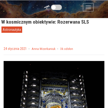
Przejdź do zawartości
Menu
W kosmicznym obiektywie: Rozerwana SLS
Astronautyka
Posted on
24 stycznia 2021
by
Anna Wizerkaniuk
3k odsłon