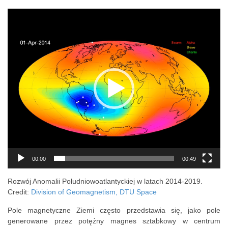
Odtwarzacz
video
00:00
00:49
Rozwój Anomalii Południowoatlantyckiej w latach 2014-2019.
Credit:
Division of Geomagnetism, DTU Space
Pole magnetyczne Ziemi często przedstawia się, jako pole
generowane przez potężny magnes sztabkowy w centrum