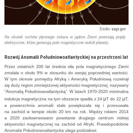
usgs.gov
Na skutek ruchów płynnego żelaza w jądrze Ziemi powstają prądy
elektryczne, które generują pole magnetyczne wokół planety.
Rozwój Anomalii Południowoatlantyckiej na przestrzeni lat
Przez ostatnich 200 lat średnia siła pola magnetycznego Ziemi
zmalała o około 9% w stosunku do swojej poprzedniej wartości.
W tym okresie pomiędzy Afryką i Ameryką Południową rozwinął
się duży region zmniejszonej aktywności magnetycznej, nazywany
“Anomalią Południowoatlantycką”. W latach 1970-2020 minimalna
μ
μ
indukcja magnetyczna na tym obszarze spadła z 24
T do 22
T,
a powierzchnia anomalii stale powiększała się i przesuwała
na zachód w tempie około 20 km na rok. Między rokiem 2014
a 2020 zaobserwowano powstanie drugiego centrum niskiej
aktywności magnetycznej na zachód od Afryki. Prawdopodobnie
Anomalia Południowoatlantycka ulega podziałowi.