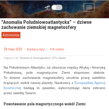
Przejdź do zawartości
Menu
“Anomalia Południowoatlantycka” – dziwne
zachowanie ziemskiej magnetosfery
Astronomia
Posted on
28 maja 2020
by
Krystyna Syty
97k odsłon
Zdjęcie w tle:
Division of Geomagnetism, DTU Space
Na Południowym Atlantyku, na obszarze między Afryką i Ameryką
Południową, pole magnetyczne Ziemi stopniowo słabnie.
To dziwne zachowanie magnetosfery utrudnia pracę satelitów
krążących wokół naszej planety. Naukowcy z
Europejskiej Agencji
Kosmicznej
badają to zjawisko, wykorzystując dane zebrane
przez satelitę Swarm.
Powstawanie pola magnetycznego wokół Ziemi