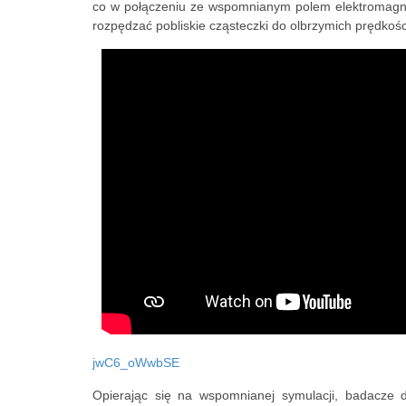
co w połączeniu ze wspomnianym polem elektromagne
rozpędzać pobliskie cząsteczki do olbrzymich prędkośc
jwC6_oWwbSE
Opierając się na wspomnianej symulacji, badacze d