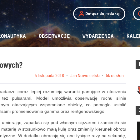
person
t
Dołącz do redakcji
RONAUTYKA
OBSERWACJE
WYDARZENIA
KALE
nowych?
Posted on
5 listopada 2018
by
Jan Nowosielski
5k odsłon
badacze coraz lepiej rozumieją warunki panujące w otoczeniu
też pulsarami. Model umożliwia obserwację ruchu silnie
znym otaczającym wspomniane obiekty, co pomogło ustalić
pulsami promieniowania gamma oraz rentgenowskiego.
 umierając, zapadała się pod własnym ciężarem i zamieniła się
ą materię w stosunkowo małą kulę oraz zmieniły kierunek obrotu
etyczne. W dodatku obracają się one tysiące razy na sekundę,