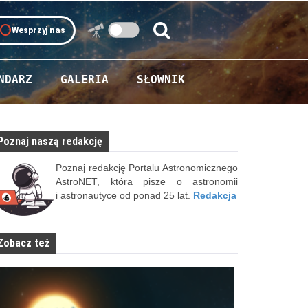
oll
Wesprzyj nas
Szukaj:
Szukaj
NDARZ
GALERIA
SŁOWNIK
Poznaj naszą redakcję
Poznaj redakcję Portalu Astronomicznego
AstroNET, która pisze o astronomii
i astronautyce od ponad 25 lat.
Redakcja
Zobacz też