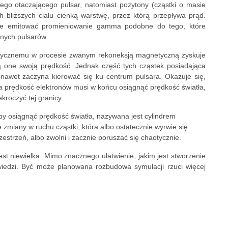
go otaczającego pulsar, natomiast pozytony (cząstki o masie
 bliższych ciału cienką warstwę, przez którą przepływa prąd.
nie emitować promieniowanie gamma podobne do tego, które
nych pulsarów.
tycznemu w procesie zwanym rekoneksją magnetyczną zyskuje
ją one swoją prędkość. Jednak część tych cząstek posiadająca
nawet zaczyna kierować się ku centrum pulsara. Okazuje się,
ca prędkość elektronów musi w końcu osiągnąć prędkość światła,
kroczyć tej granicy.
y osiągnąć prędkość światła, nazywana jest cylindrem
zmiany w ruchu cząstki, która albo ostatecznie wyrwie się
zestrzeń, albo zwolni i zacznie poruszać się chaotycznie.
t niewielka. Mimo znacznego ułatwienie, jakim jest stworzenie
owiedzi. Być może planowana rozbudowa symulacji rzuci więcej