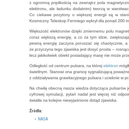
z ogromną prędkością na zewnątrz pola magnetyczne
elektronu, ale ładunku dodatnim) tworzą w warstwach
Co ciekawe pozytony o większej energii są w sta
Kosmiczny Teleskop Fermiego wykrył dla ponad 200 in
Większość elektronów dzięki zmiennemu polu magne
coraz większą energię, a co za tym idzie, zwiększa
pewną energię zaczyna poruszać się chaotycznie, a 
że przyczyna tego zjawiska jest dosyć prosta – rosną
lecz jakikolwiek obiekt posiadający masę nie może prze
Odległość od centrum pulsara, na której
elektron
mógłb
świetlnym. Stanowi ona granicę sygnalizującą poważne 
z oddziaływania grawitacyjnego pulsara i ucieknie w pr
Na chwilę obecną nasza wiedza dotycząca pulsarów jes
cyfrowej symulacji, pytań nadal jest więcej niż odp
światła na kolejne niewyjaśnione dotąd zjawiska.
Źródła:
NASA