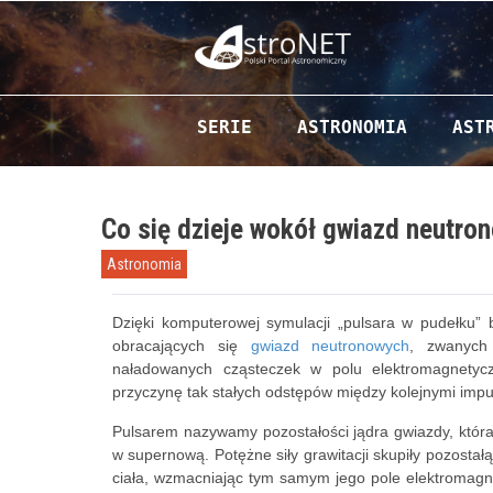
Przejdź do zawartości
SERIE
ASTRONOMIA
AST
Co się dzieje wokół gwiazd neutro
Astronomia
Dzięki komputerowej symulacji „pulsara w pudełku” 
obracających się
gwiazd neutronowych
, zwanych 
naładowanych cząsteczek w polu elektromagnetyc
przyczynę tak stałych odstępów między kolejnymi im
Pulsarem nazywamy pozostałości jądra gwiazdy, która
w supernową. Potężne siły grawitacji skupiły pozostał
ciała, wzmacniając tym samym jego pole elektromagn